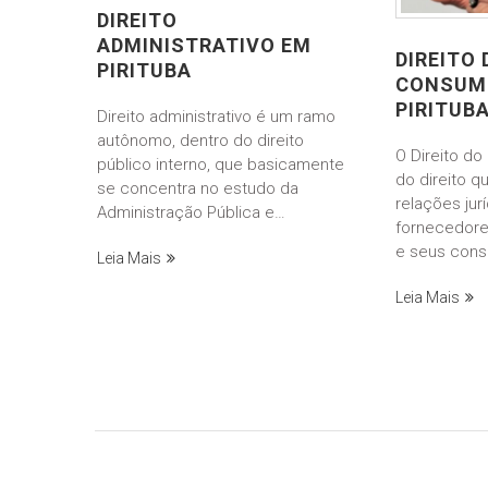
DIREITO
ADMINISTRATIVO EM
DIREITO 
PIRITUBA
CONSUM
PIRITUB
Direito administrativo é um ramo
autônomo, dentro do direito
O Direito d
público interno, que basicamente
do direito q
se concentra no estudo da
relações jur
Administração Pública e…
fornecedore
e seus con
Leia Mais
Leia Mais