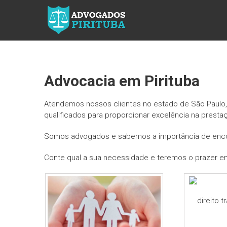
ADVOGADOS
PIRITUBA
Precisando
de
advogado?
Advocacia em Pirituba
Entre em
contato!
Atendemos nossos clientes no estado de São Paulo, 
Fazemos
qualificados para proporcionar excelência na prestaç
toda a
assessoria
Somos advogados e sabemos a importância de encon
que você
necessita
Conte qual a sua necessidade e teremos o prazer em
em seu
caso. Para
saber mais
como
podemos te
ajudar, entre
em contato e