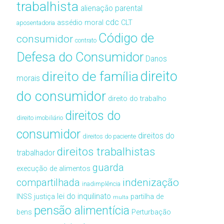
trabalhista
alienação parental
cdc
assédio moral
CLT
aposentadoria
Código de
consumidor
contrato
Defesa do Consumidor
Danos
direito de família
direito
morais
do consumidor
direito do trabalho
direitos do
direito imobiliário
consumidor
direitos do
direitos do paciente
direitos trabalhistas
trabalhador
guarda
execução de alimentos
compartilhada
indenização
inadimplência
lei do inquilinato
INSS
justiça
partilha de
multa
pensão alimentícia
bens
Perturbação