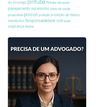
pirituba
do sossego
Pirituba são paulo
planejamento sucessório
plano de saúde
procon
proteção de dados
privacidade
proteção
Responsabilidade civil
reembolso
Saúde
segurança
Serasa