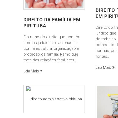
informe-nos
a sua
DIREITO
necessidade.
EM PIRI
DIREITO DA FAMÍLIA EM
PIRITUBA
Direito do t
jurídico que
É o ramo do direito que contém
de trabalho.
normas jurídicas relacionadas
composto d
com a estrutura, organização e
normas, prin
proteção da família. Ramo que
fontes…
trata das relações familiares…
Leia Mais
Leia Mais