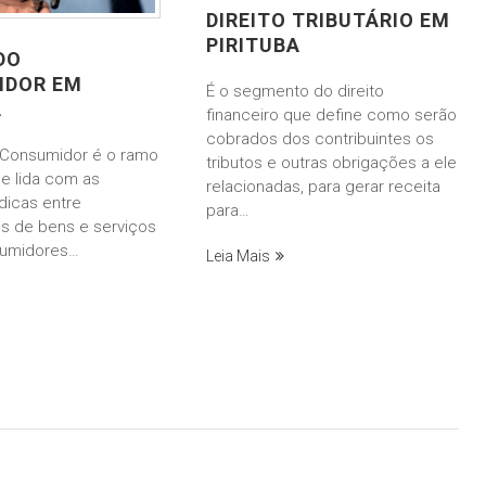
DIREITO TRIBUTÁRIO EM
PIRITUBA
DO
IDOR EM
É o segmento do direito
A
financeiro que define como serão
cobrados dos contribuintes os
o Consumidor é o ramo
tributos e outras obrigações a ele
ue lida com as
relacionadas, para gerar receita
ídicas entre
para…
s de bens e serviços
sumidores…
Leia Mais