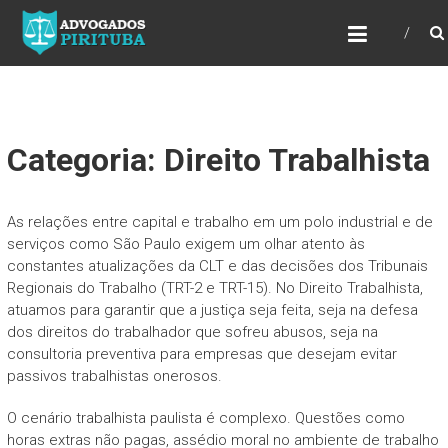
ADVOGADOS PIRITUBA
Precisando de advogado? Entre em contato!
Fazemos toda a assessoria que você
necessita em seu caso. Para saber mais
como podemos te ajudar, entre em contato e
informe-nos a sua necessidade.
Categoria: Direito Trabalhista
As relações entre capital e trabalho em um polo industrial e de
serviços como São Paulo exigem um olhar atento às
constantes atualizações da CLT e das decisões dos Tribunais
Regionais do Trabalho (TRT-2 e TRT-15). No Direito Trabalhista,
atuamos para garantir que a justiça seja feita, seja na defesa
dos direitos do trabalhador que sofreu abusos, seja na
consultoria preventiva para empresas que desejam evitar
passivos trabalhistas onerosos.
O cenário trabalhista paulista é complexo. Questões como
horas extras não pagas, assédio moral no ambiente de trabalho