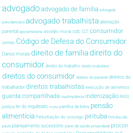
advogado
advogado de família
advogado
advogado trabalhista
alienação
previdenciário
consumidor
cdc
parental
assédio moral
CLT
aposentadoria
Código de Defesa do Consumidor
contrato
direito de família
direito do
Danos morais
consumidor
direito do trabalho
direito imobiliário
direitos do consumidor
direitos do
direitos do paciente
direitos trabalhistas
trabalhador
execução de alimentos
guarda compartilhada
indenização
INSS
inadimplência
pensão
lei do inquilinato
justiça
partilha de bens
multa
alimentícia
pirituba
Perturbação do sossego
Pirituba são
procon
planejamento sucessório
paulo
plano de saúde
privacidade
Responsabilidade civil