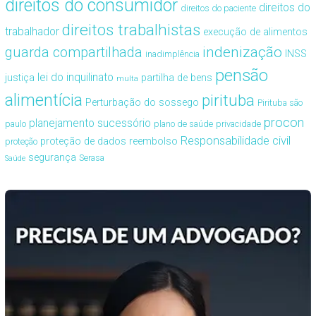
direitos do consumidor
direitos do
direitos do paciente
direitos trabalhistas
trabalhador
execução de alimentos
guarda compartilhada
indenização
INSS
inadimplência
pensão
lei do inquilinato
justiça
partilha de bens
multa
alimentícia
pirituba
Perturbação do sossego
Pirituba são
procon
planejamento sucessório
paulo
plano de saúde
privacidade
Responsabilidade civil
proteção de dados
reembolso
proteção
segurança
Serasa
Saúde