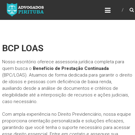
ADVOGADOS PIRITUBA
Precisando de advogado? Entre em contato!
Fazemos toda a assessoria que você
necessita em seu caso. Para saber mais
como podemos te ajudar, entre em contato e
informe-nos a sua necessidade.
BCP LOAS
Nosso escritório oferece assessoria jurídica completa para
quem busca o
Benefício de Prestação Continuada
(BPC/LOAS). Atuamos de forma dedicada para garantir o direito
de idosos e pessoas com deficiência de baixa renda,
auxiliando desde a análise de documentos e critérios de
elegibilidade até a interposição de recursos e ações judiciais,
caso necessário.
Com ampla experiência no Direito Previdenciário, nossa equipe
proporciona orientação personalizada e soluções eficazes,
garantindo que você tenha o suporte necessário para acessar
esse direito essencial. Entre em contato e assegure sua