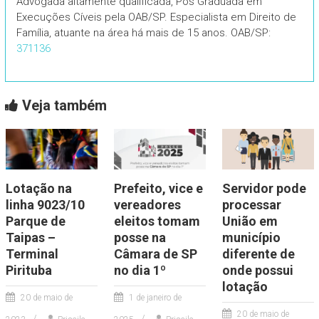
Advogada altamente qualificada, Pós Graduada em
Execuções Cíveis pela OAB/SP. Especialista em Direito de
Família, atuante na área há mais de 15 anos. OAB/SP:
371136
Veja também
Lotação na
Prefeito, vice e
Servidor pode
linha 9023/10
vereadores
processar
Parque de
eleitos tomam
União em
Taipas –
posse na
município
Terminal
Câmara de SP
diferente de
Pirituba
no dia 1º
onde possui
lotação
20 de maio de
1 de janeiro de
20 de maio de