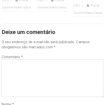
2023
Priscila
2025
Priscila
2020
Priscila
Casimiro Ribeiro Garcia
Casimiro Ribeiro Garcia
Casimiro Ribeiro Garcia
Deixe um comentário
O seu endereço de e-mail não será publicado.
Campos
obrigatórios são marcados com
*
Comentário
*
Nome
*