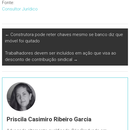
Fonte:
Consultor Jurídico
←
Construtora pode reter chaves mesmo se banco diz que
imóvel foi quitado
Trabalhadores devem ser incluídos em ação que visa ao
desconto de contribuição sindical
→
Priscila Casimiro Ribeiro Garcia