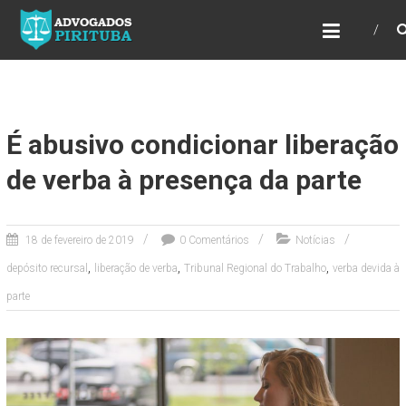
ADVOGADOS PIRITUBA
Precisando de advogado? Entre em contato!
Fazemos toda a assessoria que você
necessita em seu caso. Para saber mais
como podemos te ajudar, entre em contato e
informe-nos a sua necessidade.
É abusivo condicionar liberação
de verba à presença da parte
18 de fevereiro de 2019
0 Comentários
Notícias
,
,
,
depósito recursal
liberação de verba
Tribunal Regional do Trabalho
verba devida à
parte