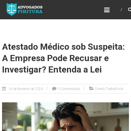
ADVOGADOS PIRITUBA
Precisando de advogado? Entre em contato!
Fazemos toda a assessoria que você
necessita em seu caso. Para saber mais
como podemos te ajudar, entre em contato e
informe-nos a sua necessidade.
Atestado Médico sob Suspeita:
A Empresa Pode Recusar e
Investigar? Entenda a Lei
16 de fevereiro de 2026
0 Comentários
Direito Trabalhista