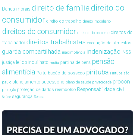
direito de família
direito do
Danos morais
consumidor
direito do trabalho
direito imobiliário
direitos do consumidor
direitos do
direitos do paciente
direitos trabalhistas
trabalhador
execução de alimentos
guarda compartilhada
indenização
INSS
inadimplência
pensão
lei do inquilinato
justiça
partilha de bens
multa
alimentícia
pirituba
Perturbação do sossego
Pirituba são
procon
planejamento sucessório
paulo
plano de saúde
privacidade
Responsabilidade civil
proteção de dados
reembolso
proteção
segurança
Serasa
Saúde