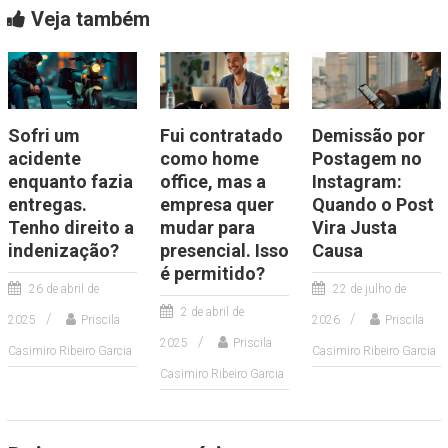
Veja também
Sofri um
Fui contratado
Demissão por
acidente
como home
Postagem no
enquanto fazia
office, mas a
Instagram:
entregas.
empresa quer
Quando o Post
Tenho direito a
mudar para
Vira Justa
indenização?
presencial. Isso
Causa
é permitido?
26 de abril de
22 de julho de
2 de abril de
2025
Priscila
2026
Priscila
2025
Priscila
Casimiro Ribeiro Garcia
Casimiro Ribeiro Garcia
Casimiro Ribeiro Garcia