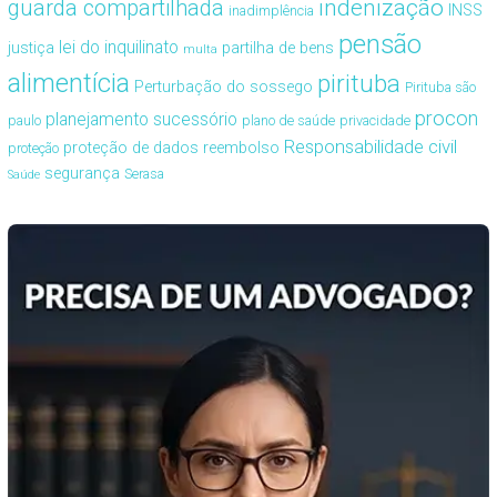
guarda compartilhada
indenização
INSS
inadimplência
pensão
lei do inquilinato
justiça
partilha de bens
multa
alimentícia
pirituba
Perturbação do sossego
Pirituba são
procon
planejamento sucessório
paulo
plano de saúde
privacidade
Responsabilidade civil
proteção de dados
reembolso
proteção
segurança
Serasa
Saúde