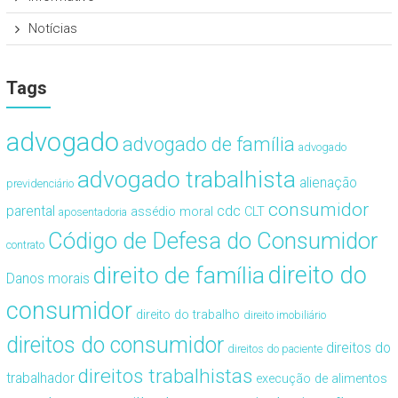
Notícias
Tags
advogado
advogado de família
advogado
advogado trabalhista
alienação
previdenciário
consumidor
cdc
parental
assédio moral
CLT
aposentadoria
Código de Defesa do Consumidor
contrato
direito de família
direito do
Danos morais
consumidor
direito do trabalho
direito imobiliário
direitos do consumidor
direitos do
direitos do paciente
direitos trabalhistas
trabalhador
execução de alimentos