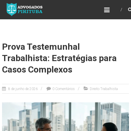
ADVOGADOS PIRITUBA
Precisando de advogado? Entre em contato!
Fazemos toda a assessoria que você
necessita em seu caso. Para saber mais
como podemos te ajudar, entre em contato e
informe-nos a sua necessidade.
Prova Testemunhal
Trabalhista: Estratégias para
Casos Complexos
8 de junho de 2026
0 Comentários
Direito Trabalhista