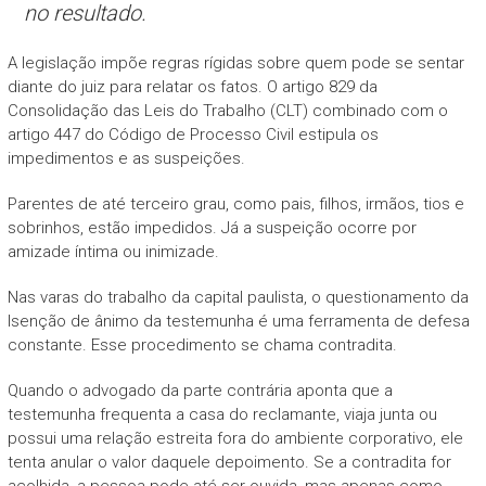
no resultado.
A legislação impõe regras rígidas sobre quem pode se sentar
diante do juiz para relatar os fatos. O artigo 829 da
Consolidação das Leis do Trabalho (CLT) combinado com o
artigo 447 do Código de Processo Civil estipula os
impedimentos e as suspeições.
Parentes de até terceiro grau, como pais, filhos, irmãos, tios e
sobrinhos, estão impedidos. Já a suspeição ocorre por
amizade íntima ou inimizade.
Nas varas do trabalho da capital paulista, o questionamento da
Isenção de ânimo da testemunha é uma ferramenta de defesa
constante. Esse procedimento se chama contradita.
Quando o advogado da parte contrária aponta que a
testemunha frequenta a casa do reclamante, viaja junta ou
possui uma relação estreita fora do ambiente corporativo, ele
tenta anular o valor daquele depoimento. Se a contradita for
acolhida, a pessoa pode até ser ouvida, mas apenas como