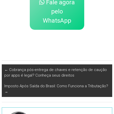
Fale agora
pelo
WhatsApp
←
Cobrança pós-entrega de chaves e retenção de caução
por apps é legal? Conheça seus direitos
Imposto Após Saída do Brasil: Como Funciona a Tributação?
→