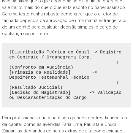
Isso significa que o que acontecia no dia a dia da operação
vale muito mais do que o que está escrito no papel assinado.
Se uma testemunha robusta demonstrar que o diretor de
fachada dependia da aprovação de uma matriz estrangeira ou
de um comitê para qualquer decisão simples, o cargo de
confiança cai por terra.
[Distribuição Teórica do Ônus] -> Registro 
em Contrato / Organograma Corp.

                                        ↓ 
(Confronto em Audiência)

[Primazia da Realidade]        -> 
Depoimento Testemunhal Técnico

                                        ↓ 
(Resultado Judicial)

[Decisão do Magistrado]       -> Validação 
Para profissionais que atuam nos grandes centros financeiros
da capital, como as avenidas Faria Lima, Paulista e Chucri
Zaidan, as demandas de horas extras de alta complexidade