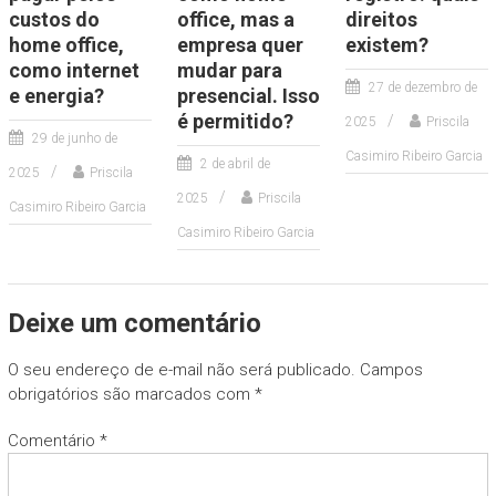
custos do
office, mas a
direitos
home office,
empresa quer
existem?
como internet
mudar para
27 de dezembro de
e energia?
presencial. Isso
é permitido?
2025
Priscila
29 de junho de
Casimiro Ribeiro Garcia
2 de abril de
2025
Priscila
2025
Priscila
Casimiro Ribeiro Garcia
Casimiro Ribeiro Garcia
Deixe um comentário
O seu endereço de e-mail não será publicado.
Campos
obrigatórios são marcados com
*
Comentário
*