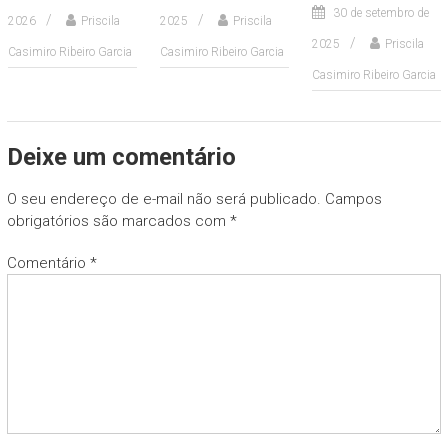
30 de setembro de
2026
Priscila
2025
Priscila
2025
Priscila
Casimiro Ribeiro Garcia
Casimiro Ribeiro Garcia
Casimiro Ribeiro Garcia
Deixe um comentário
O seu endereço de e-mail não será publicado.
Campos
obrigatórios são marcados com
*
Comentário
*