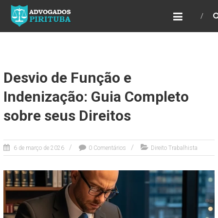
ADVOGADOS PIRITUBA
Precisando de advogado? Entre em contato!
Fazemos toda a assessoria que você
necessita em seu caso. Para saber mais
como podemos te ajudar, entre em contato e
informe-nos a sua necessidade.
Desvio de Função e
Indenização: Guia Completo
sobre seus Direitos
6 de março de 2026
0 Comentários
Direito Trabalhista