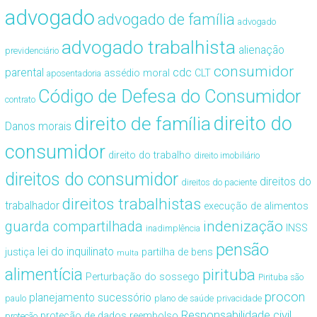
advogado
advogado de família
advogado
advogado trabalhista
alienação
previdenciário
consumidor
cdc
parental
assédio moral
CLT
aposentadoria
Código de Defesa do Consumidor
contrato
direito de família
direito do
Danos morais
consumidor
direito do trabalho
direito imobiliário
direitos do consumidor
direitos do
direitos do paciente
direitos trabalhistas
trabalhador
execução de alimentos
guarda compartilhada
indenização
INSS
inadimplência
pensão
lei do inquilinato
justiça
partilha de bens
multa
alimentícia
pirituba
Perturbação do sossego
Pirituba são
procon
planejamento sucessório
paulo
plano de saúde
privacidade
Responsabilidade civil
proteção de dados
reembolso
proteção