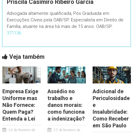
Priscila Casimiro Ribeiro Garcia
Advogada altamente qualificada, Pós Graduada em
Execuções Cíveis pela OAB/SP. Especialista em Direito de
Família, atuante na área há mais de 15 anos. OAB/SP:
371136
Veja também
Empresa Exige
Assédio no
Adicional de
Uniforme mas
trabalho e
Periculosidade
Não Fornece:
danos morais:
e
Quem Paga?
como funciona
Insalubridade:
Entenda a Lei
a indenização?
Como Receber
em São Paulo
24 de fevereiro de
25 de fevereiro de