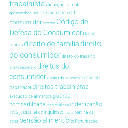
trabalhista
alienação parental
cdc
assédio moral
CLT
aposentadoria
Código de
consumidor
contrato
Defesa do Consumidor
Danos
direito de família
direito
morais
do consumidor
direito do trabalho
direitos do
direito imobiliário
consumidor
direitos do
direitos do paciente
direitos trabalhistas
trabalhador
guarda
execução de alimentos
compartilhada
indenização
inadimplência
lei do inquilinato
INSS
justiça
partilha de
multa
pensão alimentícia
bens
Perturbação