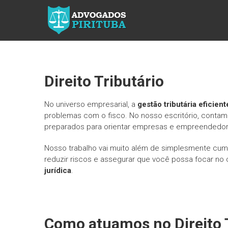
ADVOGADOS
PIRITUBA
Precisando
de
advogado?
Direito Tributário
Entre em
contato!
No universo empresarial, a
gestão tributária eficient
Fazemos
problemas com o fisco. No nosso escritório, cont
toda a
preparados para orientar empresas e empreendedores
assessoria
que você
Nosso trabalho vai muito além de simplesmente cu
necessita
reduzir riscos e assegurar que você possa focar n
em seu
jurídica
.
caso. Para
saber mais
como
podemos te
ajudar, entre
Como atuamos no Direito 
em contato e