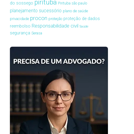
pirituba
do sossego
Pirituba são paulo
planejamento sucessório
plano de saúde
procon
proteção de dados
privacidade
proteção
Responsabilidade civil
reembolso
Saúde
segurança
Serasa