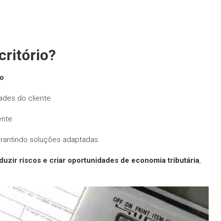
critório?
io
ades do cliente
ente
arantindo soluções adaptadas
uzir riscos e criar oportunidades de economia tributária
,