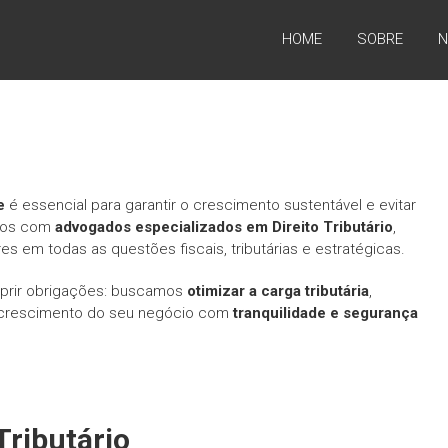
HOME
SOBRE
N
e
é essencial para garantir o crescimento sustentável e evitar
amos com
advogados especializados em Direito Tributário
,
 em todas as questões fiscais, tributárias e estratégicas.
mprir obrigações: buscamos
otimizar a carga tributária
,
o crescimento do seu negócio com
tranquilidade e segurança
Tributário