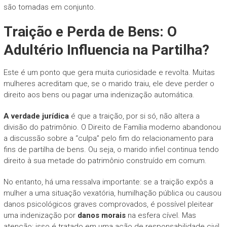
são tomadas em conjunto.
Traição e Perda de Bens: O
Adultério Influencia na Partilha?
Este é um ponto que gera muita curiosidade e revolta. Muitas
mulheres acreditam que, se o marido traiu, ele deve perder o
direito aos bens ou pagar uma indenização automática.
A verdade jurídica
é que a traição, por si só, não altera a
divisão do patrimônio. O Direito de Família moderno abandonou
a discussão sobre a “culpa” pelo fim do relacionamento para
fins de partilha de bens. Ou seja, o marido infiel continua tendo
direito à sua metade do patrimônio construído em comum.
No entanto, há uma ressalva importante: se a traição expôs a
mulher a uma situação vexatória, humilhação pública ou causou
danos psicológicos graves comprovados, é possível pleitear
uma indenização por
danos morais
na esfera cível. Mas
atenção: isso é tratado em uma ação de responsabilidade civil,