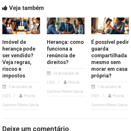
Veja também
Imóvel de
Herança: como
É possível pedir
herança pode
funciona a
guarda
ser vendido?
renúncia de
compartilhada
Veja regras,
direitos?
mesmo sem
riscos e
morar em casa
24 de outubro de
impostos
própria?
2025
Priscila
3 de outubro de
7 de outubro de
Casimiro Ribeiro Garcia
2025
Priscila
2025
Priscila
Casimiro Ribeiro Garcia
Casimiro Ribeiro Garcia
Deixe um comentário