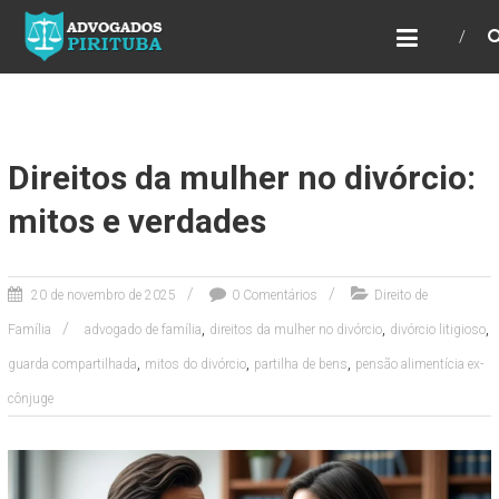
ADVOGADOS PIRITUBA
Precisando de advogado? Entre em contato!
Fazemos toda a assessoria que você
necessita em seu caso. Para saber mais
como podemos te ajudar, entre em contato e
informe-nos a sua necessidade.
Direitos da mulher no divórcio:
mitos e verdades
20 de novembro de 2025
0 Comentários
Direito de
,
,
,
Família
advogado de família
direitos da mulher no divórcio
divórcio litigioso
,
,
,
guarda compartilhada
mitos do divórcio
partilha de bens
pensão alimentícia ex-
cônjuge