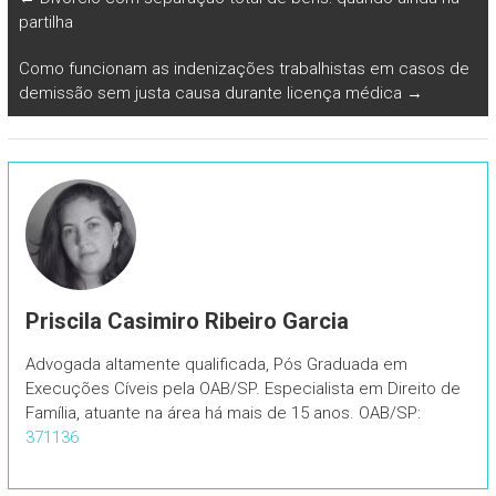
partilha
Como funcionam as indenizações trabalhistas em casos de
demissão sem justa causa durante licença médica
→
Priscila Casimiro Ribeiro Garcia
Advogada altamente qualificada, Pós Graduada em
Execuções Cíveis pela OAB/SP. Especialista em Direito de
Família, atuante na área há mais de 15 anos. OAB/SP:
371136