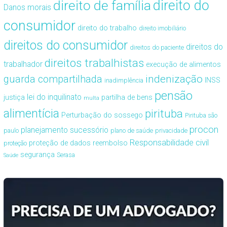
direito de família
direito do
Danos morais
consumidor
direito do trabalho
direito imobiliário
direitos do consumidor
direitos do
direitos do paciente
direitos trabalhistas
trabalhador
execução de alimentos
guarda compartilhada
indenização
INSS
inadimplência
pensão
lei do inquilinato
justiça
partilha de bens
multa
alimentícia
pirituba
Perturbação do sossego
Pirituba são
procon
planejamento sucessório
paulo
plano de saúde
privacidade
Responsabilidade civil
proteção de dados
reembolso
proteção
segurança
Serasa
Saúde