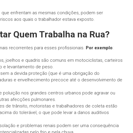
ho que enfrentam as mesmas condições, podem ser
 riscos aos quais o trabalhador estava exposto.
tar Quem Trabalha na Rua?
ais recorrentes para esses profissionais.
Por exemplo
:
, joelhos e quadris são comuns em motociclistas, carteiros
ão e levantamento de peso.
 sem a devida proteção (que é uma obrigação do
duras e envelhecimento precoce até o desenvolvimento de
e poluição nos grandes centros urbanos pode agravar ou
tras afecções pulmonares.
s de trânsito, motoristas e trabalhadores de coleta estão
cima do tolerável, o que pode levar a danos auditivos
nsolação e problemas renais podem ser uma consequência
tencializadas pelo frio e pela chuva.