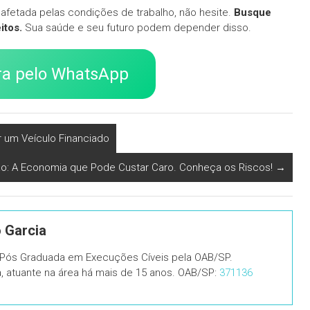
 afetada pelas condições de trabalho, não hesite.
Busque
itos.
Sua saúde e seu futuro podem depender disso.
ra pelo WhatsApp
r um Veículo Financiado
o: A Economia que Pode Custar Caro. Conheça os Riscos!
→
o Garcia
, Pós Graduada em Execuções Cíveis pela OAB/SP.
ia, atuante na área há mais de 15 anos. OAB/SP:
371136