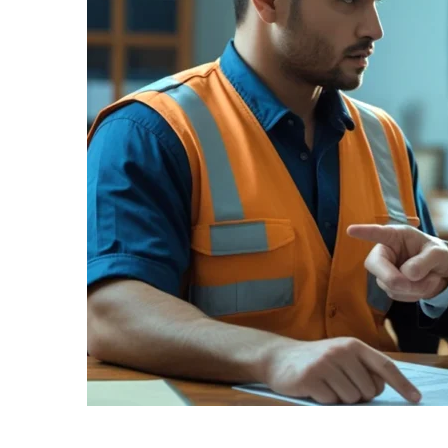
informe-nos
a sua
necessidade.