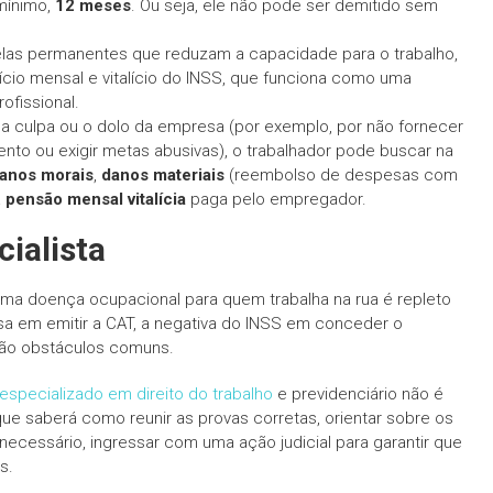
 mínimo,
12 meses
. Ou seja, ele não pode ser demitido sem
las permanentes que reduzam a capacidade para o trabalho,
ício mensal e vitalício do INSS, que funciona como uma
ofissional.
 culpa ou o dolo da empresa (por exemplo, por não fornecer
to ou exigir metas abusivas), o trabalhador pode buscar na
anos morais
,
danos materiais
(reembolso de despesas com
a
pensão mensal vitalícia
paga pelo empregador.
ialista
a doença ocupacional para quem trabalha na rua é repleto
sa em emitir a CAT, a negativa do INSS em conceder o
 são obstáculos comuns.
specializado em direito do trabalho
e previdenciário não é
ue saberá como reunir as provas corretas, orientar sobre os
necessário, ingressar com uma ação judicial para garantir que
s.