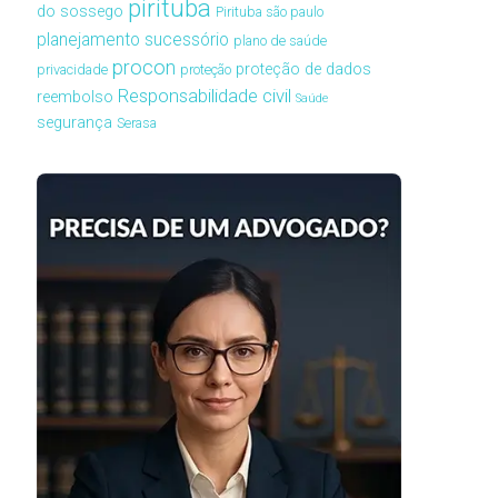
pirituba
do sossego
Pirituba são paulo
planejamento sucessório
plano de saúde
procon
proteção de dados
privacidade
proteção
Responsabilidade civil
reembolso
Saúde
segurança
Serasa