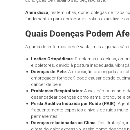
condições de trabalho são peças-chave.
Além disso
, testemunhas, como colegas de trabal
fundamentais para corroborar a rotina exaustiva e os
Quais Doenças Podem Afe
A gama de enfermidades é vasta, mas algumas são m
Lesões Ortopédicas:
Problemas na coluna, ombros
e coletores, devido à postura inadequada, vibraç
Doenças de Pele:
A exposição prolongada ao sol
empregador fornecer) pode causar desde queima
câncer de pele.
Problemas Respiratórios:
A inalação constante d
desencadear doenças como asma, bronquite e ou
Perda Auditiva Induzida por Ruído (PAIR):
Agente
frequentemente expostos a níveis de ruído muito a
permanentes.
Doenças relacionadas ao Clima:
Desidratação, i
direta do calor excessivo, assim como doenças po