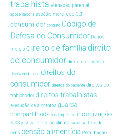
trabalhista
alienação parental
cdc
assédio moral
CLT
aposentadoria
Código de
consumidor
contrato
Defesa do Consumidor
Danos
direito de família
direito
morais
do consumidor
direito do trabalho
direitos do
direito imobiliário
consumidor
direitos do
direitos do paciente
direitos trabalhistas
trabalhador
guarda
execução de alimentos
compartilhada
indenização
inadimplência
lei do inquilinato
INSS
justiça
partilha de
multa
pensão alimentícia
bens
Perturbação