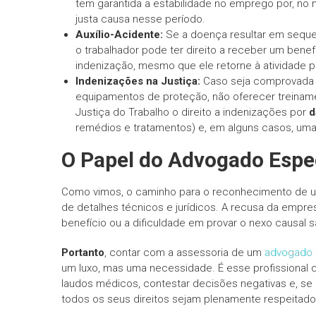
tem garantida a estabilidade no emprego por, no
justa causa nesse período.
Auxílio-Acidente:
Se a doença resultar em seque
o trabalhador pode ter direito a receber um benef
indenização, mesmo que ele retorne à atividade pr
Indenizações na Justiça:
Caso seja comprovada a
equipamentos de proteção, não oferecer treinamen
Justiça do Trabalho o direito a indenizações por
d
remédios e tratamentos) e, em alguns casos, um
O Papel do Advogado Espec
Como vimos, o caminho para o reconhecimento de um
de detalhes técnicos e jurídicos. A recusa da empre
benefício ou a dificuldade em provar o nexo causal
Portanto
, contar com a assessoria de um
advogado e
um luxo, mas uma necessidade. É esse profissional q
laudos médicos, contestar decisões negativas e, se 
todos os seus direitos sejam plenamente respeitado