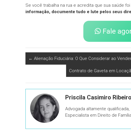
Se você trabalha na rua e acredita que sua saúde foi
informação, documente tudo e lute pelos seus dire
Fale ago
←
Alienação Fiduciária: O Que Considerar ao Vende
Contrato de Gaveta em Locaçã
Priscila Casimiro Ribeir
Advogada altamente qualificada
Especialista em Direito de Famíl