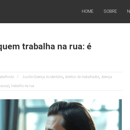
HOME
SOBRE
N
uem trabalha na rua: é
,
,
rabalhista
Auxílio-Doença Acidentário
direitos do trabalhador
doença
,
causal
trabalho na rua