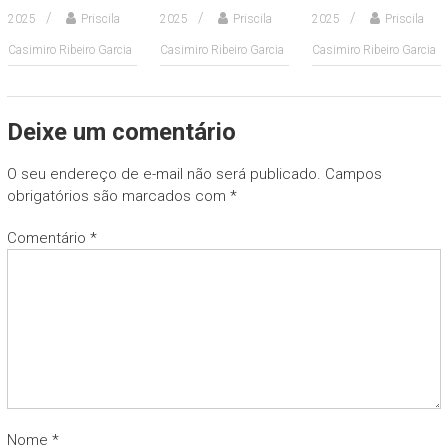
2025
Priscila
2025
Priscila
2025
Priscila
Casimiro Ribeiro Garcia
Casimiro Ribeiro Garcia
Casimiro Ribeiro Garcia
Deixe um comentário
O seu endereço de e-mail não será publicado.
Campos
obrigatórios são marcados com
*
Comentário
*
Nome
*