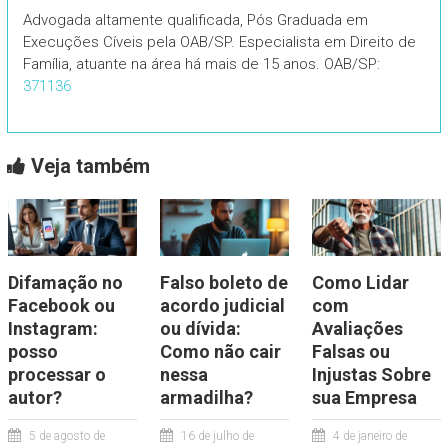
Advogada altamente qualificada, Pós Graduada em
Execuções Cíveis pela OAB/SP. Especialista em Direito de
Família, atuante na área há mais de 15 anos. OAB/SP:
371136
Veja também
Difamação no
Falso boleto de
Como Lidar
Facebook ou
acordo judicial
com
Instagram:
ou dívida:
Avaliações
posso
Como não cair
Falsas ou
processar o
nessa
Injustas Sobre
autor?
armadilha?
sua Empresa
5 de agosto de
16 de julho de
4 de janeiro de