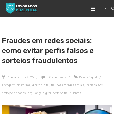
ADVOGADOS PIRITUBA
Precisando de advogado? Entre em contato!
Fazemos toda a assessoria que você
necessita em seu caso. Para saber mais
como podemos te ajudar, entre em contato e
informe-nos a sua necessidade.
Fraudes em redes sociais:
como evitar perfis falsos e
sorteios fraudulentos
7 de janeiro de 2025
0 Comentários
Direito Digital
,
,
,
,
,
advogado
cibercrime
direito digital
fraudes em redes sociais
perfis falsos
,
,
proteção de dados
segurança digital
sorteios fraudulentos