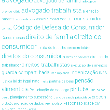
advogado
advogado de família
advogado
advogado trabalhista
alienação
previdenciário
consumidor
cdc
parental
assédio moral
CLT
aposentadoria
Código de Defesa do Consumidor
contrato
direito de família
direito do
Danos morais
consumidor
direito do trabalho
direito imobiliário
direitos do consumidor
direitos do
direitos do paciente
direitos trabalhistas
trabalhador
execução de alimentos
guarda compartilhada
indenização
INSS
inadimplência
pensão
lei do inquilinato
justiça
partilha de bens
multa
alimentícia
pirituba
Perturbação do sossego
Pirituba são
procon
planejamento sucessório
paulo
plano de saúde
privacidade
Responsabilidade civil
proteção de dados
reembolso
proteção
segurança
Serasa
Saúde