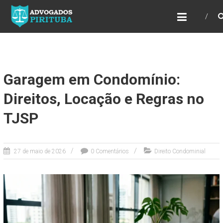
ADVOGADOS PIRITUBA
Precisando de advogado? Entre em contato!
Fazemos toda a assessoria que você
necessita em seu caso. Para saber mais
como podemos te ajudar, entre em contato e
informe-nos a sua necessidade.
Garagem em Condomínio:
Direitos, Locação e Regras no
TJSP
27 de maio de 2026
0 Comentários
Direito Condominial