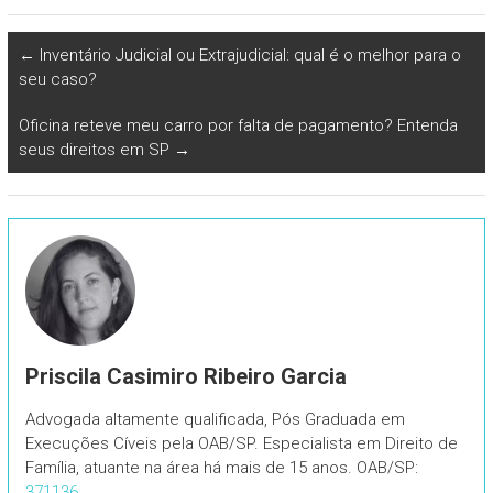
←
Inventário Judicial ou Extrajudicial: qual é o melhor para o
seu caso?
Oficina reteve meu carro por falta de pagamento? Entenda
seus direitos em SP
→
Priscila Casimiro Ribeiro Garcia
Advogada altamente qualificada, Pós Graduada em
Execuções Cíveis pela OAB/SP. Especialista em Direito de
Família, atuante na área há mais de 15 anos. OAB/SP:
371136