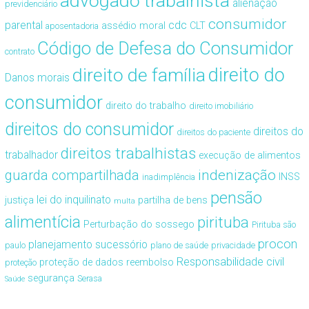
advogado trabalhista
alienação
previdenciário
consumidor
cdc
parental
assédio moral
CLT
aposentadoria
Código de Defesa do Consumidor
contrato
direito de família
direito do
Danos morais
consumidor
direito do trabalho
direito imobiliário
direitos do consumidor
direitos do
direitos do paciente
direitos trabalhistas
trabalhador
execução de alimentos
guarda compartilhada
indenização
INSS
inadimplência
pensão
lei do inquilinato
justiça
partilha de bens
multa
alimentícia
pirituba
Perturbação do sossego
Pirituba são
procon
planejamento sucessório
paulo
plano de saúde
privacidade
Responsabilidade civil
proteção de dados
reembolso
proteção
segurança
Serasa
Saúde