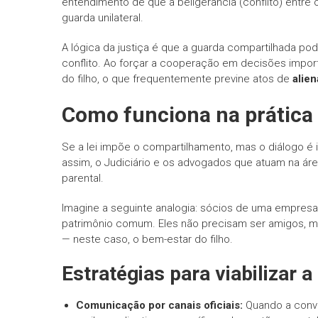
entendimento de que a beligerância (conflito) entre 
guarda unilateral.
A lógica da justiça é que a guarda compartilhada po
conflito. Ao forçar a cooperação em decisões importa
do filho, o que frequentemente previne atos de
alie
Como funciona na prática 
Se a lei impõe o compartilhamento, mas o diálogo 
assim, o Judiciário e os advogados que atuam na áre
parental.
Imagine a seguinte analogia: sócios de uma empres
patrimônio comum. Eles não precisam ser amigos, m
— neste caso, o bem-estar do filho.
Estratégias para viabilizar a
Comunicação por canais oficiais:
Quando a conver