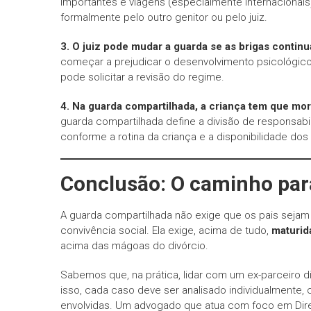
importantes e viagens (especialmente internacionai
formalmente pelo outro genitor ou pelo juiz.
3. O juiz pode mudar a guarda se as brigas contin
começar a prejudicar o desenvolvimento psicológico 
pode solicitar a revisão do regime.
4. Na guarda compartilhada, a criança tem que m
guarda compartilhada define a divisão de responsabil
conforme a rotina da criança e a disponibilidade dos
Conclusão: O caminho par
A guarda compartilhada não exige que os pais seja
convivência social. Ela exige, acima de tudo,
maturida
acima das mágoas do divórcio.
Sabemos que, na prática, lidar com um ex-parceiro di
isso, cada caso deve ser analisado individualmente, 
envolvidas. Um advogado que atua com foco em Direi