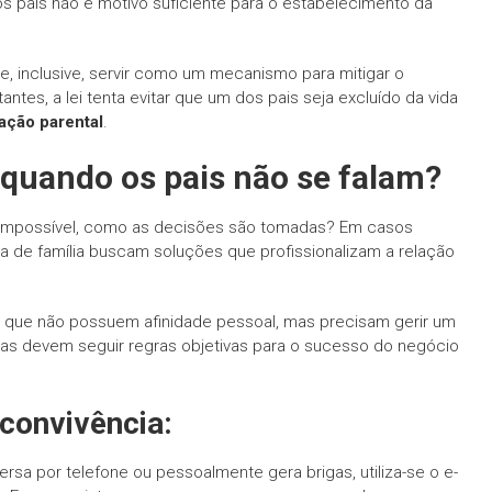
os pais não é motivo suficiente para o estabelecimento da
de, inclusive, servir como um mecanismo para mitigar o
ntes, a lei tenta evitar que um dos pais seja excluído da vida
nação parental
.
quando os pais não se falam?
é impossível, como as decisões são tomadas? Em casos
a de família buscam soluções que profissionalizam a relação
a que não possuem afinidade pessoal, mas precisam gerir um
as devem seguir regras objetivas para o sucesso do negócio
 convivência:
sa por telefone ou pessoalmente gera brigas, utiliza-se o e-