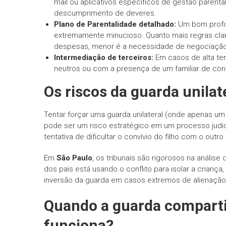
mail ou aplicativos específicos de gestão paren
descumprimento de deveres.
Plano de Parentalidade detalhado:
Um bom profiss
extremamente minucioso. Quanto mais regras clara
despesas, menor é a necessidade de negociação d
Intermediação de terceiros:
Em casos de alta ten
neutros ou com a presença de um familiar de confi
Os riscos da guarda unilate
Tentar forçar uma guarda unilateral (onde apenas 
pode ser um risco estratégico em um processo judici
tentativa de dificultar o convívio do filho com o outro 
Em
São Paulo
, os tribunais são rigorosos na anális
dos pais está usando o conflito para isolar a crianç
inversão da guarda em casos extremos de alienação
Quando a guarda comparti
funciona?