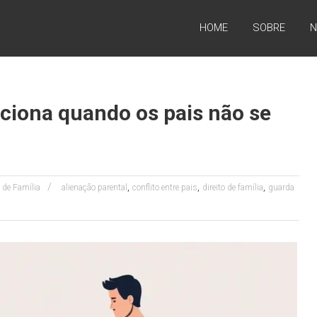
HOME
SOBRE
N
ciona quando os pais não se
,
,
,
o de Família
alienação parental
conflito entre pais
direito de família
guarda