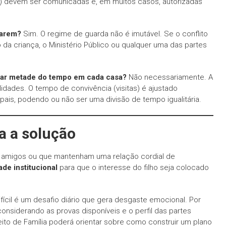
s) devem ser comunicadas e, em muitos casos, autorizadas
uarem?
Sim. O regime de guarda não é imutável. Se o conflito
da criança, o Ministério Público ou qualquer uma das partes
orar metade do tempo em cada casa?
Não necessariamente. A
idades. O tempo de convivência (visitas) é ajustado
 pais, podendo ou não ser uma divisão de tempo igualitária.
a a solução
m amigos ou que mantenham uma relação cordial de
de institucional
para que o interesse do filho seja colocado
fícil é um desafio diário que gera desgaste emocional. Por
considerando as provas disponíveis e o perfil das partes
to de Família poderá orientar sobre como construir um plano