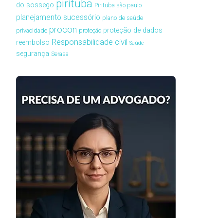
pirituba
do sossego
Pirituba são paulo
planejamento sucessório
plano de saúde
procon
proteção de dados
privacidade
proteção
Responsabilidade civil
reembolso
Saúde
segurança
Serasa