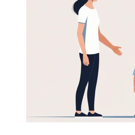
informe-nos
a sua
necessidade.