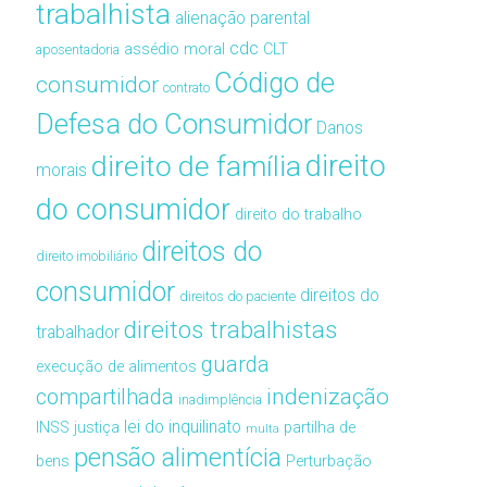
trabalhista
alienação parental
cdc
assédio moral
CLT
aposentadoria
Código de
consumidor
contrato
Defesa do Consumidor
Danos
direito de família
direito
morais
do consumidor
direito do trabalho
direitos do
direito imobiliário
consumidor
direitos do
direitos do paciente
direitos trabalhistas
trabalhador
guarda
execução de alimentos
compartilhada
indenização
inadimplência
lei do inquilinato
INSS
justiça
partilha de
multa
pensão alimentícia
bens
Perturbação