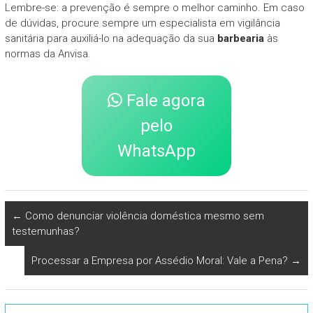
Lembre-se: a prevenção é sempre o melhor caminho. Em caso
de dúvidas, procure sempre um especialista em vigilância
sanitária para auxiliá-lo na adequação da sua
barbearia
às
normas da Anvisa.
Fale agora
pelo
WhatsApp
←
Como denunciar violência doméstica mesmo sem
testemunhas?
Processar a Empresa por Assédio Moral: Vale a Pena?
→