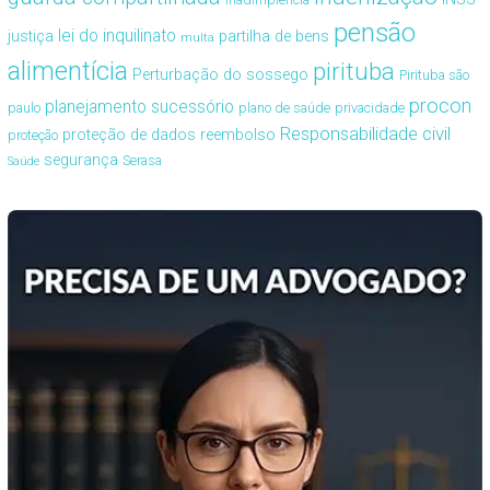
pensão
lei do inquilinato
justiça
partilha de bens
multa
alimentícia
pirituba
Perturbação do sossego
Pirituba são
procon
planejamento sucessório
paulo
plano de saúde
privacidade
Responsabilidade civil
proteção de dados
reembolso
proteção
segurança
Serasa
Saúde