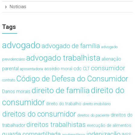
Notícias
Tags
advogado
advogado de família
advogado
advogado trabalhista
alienação
previdenciário
consumidor
cdc
parental
assédio moral
CLT
aposentadoria
Código de Defesa do Consumidor
contrato
direito de família
direito do
Danos morais
consumidor
direito do trabalho
direito imobiliário
direitos do consumidor
direitos do
direitos do paciente
direitos trabalhistas
trabalhador
execução de alimentos
guarda compartilhada
indenização
INSS
inadimplência