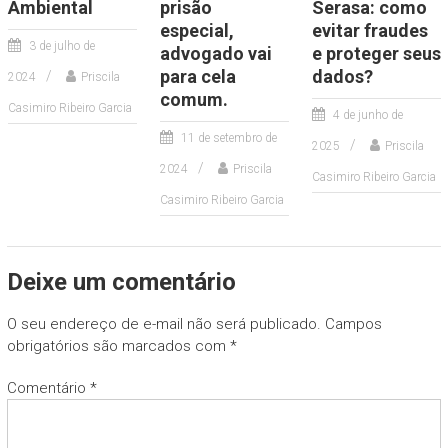
Ambiental
prisão
Serasa: como
especial,
evitar fraudes
3 de julho de
advogado vai
e proteger seus
para cela
dados?
2024
Priscila
comum.
Casimiro Ribeiro Garcia
4 de junho de
11 de setembro de
2025
Priscila
2024
Priscila
Casimiro Ribeiro Garcia
Casimiro Ribeiro Garcia
Deixe um comentário
O seu endereço de e-mail não será publicado.
Campos
obrigatórios são marcados com
*
Comentário
*