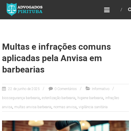
ADVOGADOS PIRITUBA
Precisando de advogado? Entre em contato!
Fazemos toda a assessoria que você
necessita em seu caso. Para saber mais
como podemos te ajudar, entre em contato e
informe-nos a sua necessidade.
Multas e infrações comuns
aplicadas pela Anvisa em
barbearias
22 de junho de 2025
0 Comentários
Informativo
,
,
,
biossegurança barbearia
esterilização barbearia
higiene barbearia
infrações
,
,
,
anvisa
multas anvisa barbearia
normas anvisa
vigilância sanitária