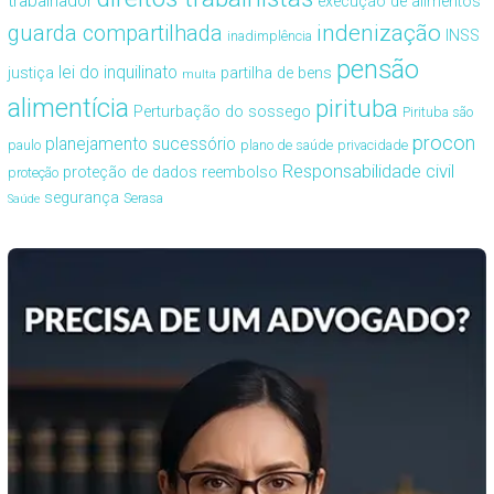
trabalhador
execução de alimentos
guarda compartilhada
indenização
INSS
inadimplência
pensão
lei do inquilinato
justiça
partilha de bens
multa
alimentícia
pirituba
Perturbação do sossego
Pirituba são
procon
planejamento sucessório
paulo
plano de saúde
privacidade
Responsabilidade civil
proteção de dados
reembolso
proteção
segurança
Serasa
Saúde