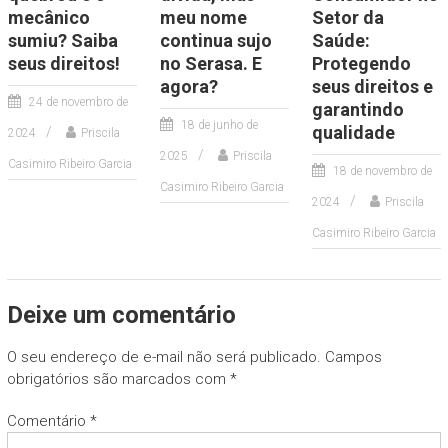
mecânico
meu nome
Setor da
sumiu? Saiba
continua sujo
Saúde:
seus direitos!
no Serasa. E
Protegendo
agora?
seus direitos e
24 de novembro de
garantindo
18 de junho de
qualidade
2024
Priscila
2025
Priscila
Casimiro Ribeiro Garcia
18 de novembro de
Casimiro Ribeiro Garcia
2024
Priscila
Casimiro Ribeiro Garcia
Deixe um comentário
O seu endereço de e-mail não será publicado.
Campos
obrigatórios são marcados com
*
Comentário
*