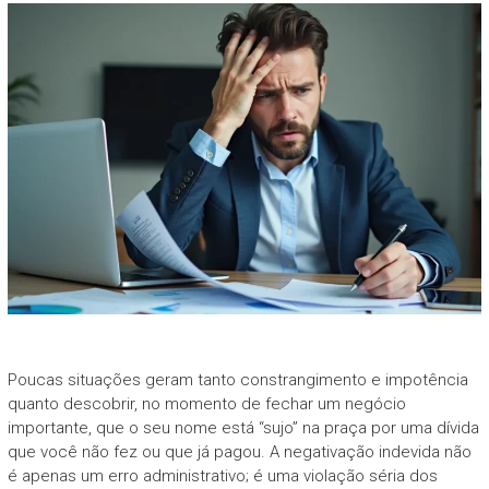
Poucas situações geram tanto constrangimento e impotência
quanto descobrir, no momento de fechar um negócio
importante, que o seu nome está “sujo” na praça por uma dívida
que você não fez ou que já pagou. A negativação indevida não
é apenas um erro administrativo; é uma violação séria dos