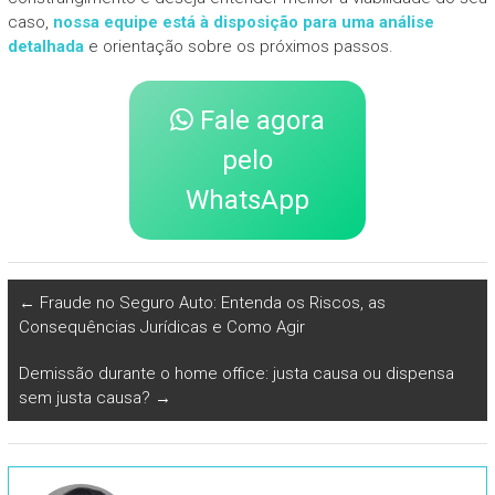
caso,
nossa equipe está à disposição para uma análise
detalhada
e orientação sobre os próximos passos.
Fale agora
pelo
WhatsApp
←
Fraude no Seguro Auto: Entenda os Riscos, as
Consequências Jurídicas e Como Agir
Demissão durante o home office: justa causa ou dispensa
sem justa causa?
→