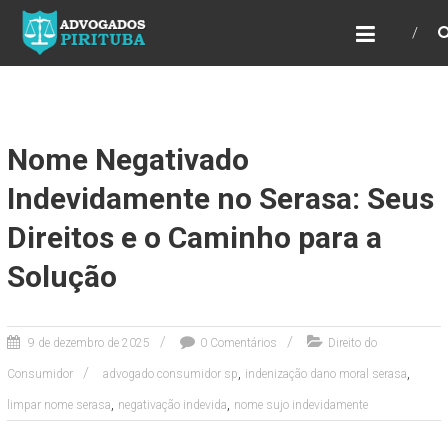
ADVOGADOS PIRITUBA
Precisando de advogado? Entre em contato!
Fazemos toda a assessoria que você
necessita em seu caso. Para saber mais
como podemos te ajudar, entre em contato e
informe-nos a sua necessidade.
Nome Negativado
Indevidamente no Serasa: Seus
Direitos e o Caminho para a
Solução
9 de dezembro de 2025
0 Comentários
Direito do
,
,
Consumidor
advogado consumidor sp
indenização dano moral serasa
,
,
limpar nome serasa
negativação indevida
nome sujo indevidamente