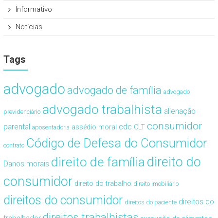
Informativo
Notícias
Tags
advogado
advogado de família
advogado
advogado trabalhista
alienação
previdenciário
consumidor
cdc
parental
assédio moral
CLT
aposentadoria
Código de Defesa do Consumidor
contrato
direito de família
direito do
Danos morais
consumidor
direito do trabalho
direito imobiliário
direitos do consumidor
direitos do
direitos do paciente
direitos trabalhistas