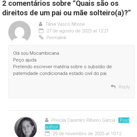
2 comentários sobre “
Quais são os
direitos de um pai ou mãe solteiro(a)?
”
Tânia Vasco Nhone
27 de agosto de 2025 at 12:21
Permalink
Olá sou Mocambicana.
Peço ajuda.
Pretendo escrever matéria sobre o subsídio de
paternidade condicionada estado civil do pai.
Reply
Priscila Casimiro Ribeiro Garcia
Post
author
29 de novembro de 2025 at 10:12