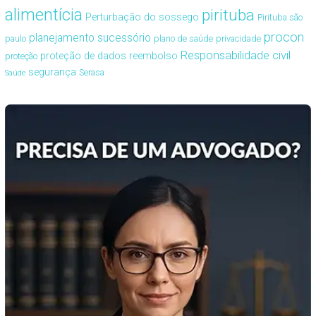
alimentícia
pirituba
Perturbação do sossego
Pirituba são
procon
planejamento sucessório
paulo
plano de saúde
privacidade
Responsabilidade civil
proteção de dados
reembolso
proteção
segurança
Serasa
Saúde