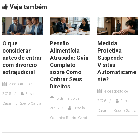
Veja também
O que
Pensão
Medida
considerar
Alimentícia
Protetiva
antes de entrar
Atrasada: Guia
Suspende
com divórcio
Completo
Visitas
extrajudicial
sobre Como
Automaticame
Cobrar Seus
nte?
2 de outubro de
Direitos
4 de agosto de
2025
Priscila
3 de março de
2026
Priscila
Casimiro Ribeiro Garcia
2026
Priscila
Casimiro Ribeiro Garcia
Casimiro Ribeiro Garcia