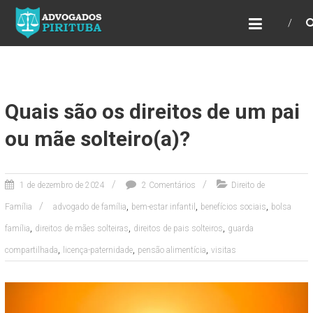
ADVOGADOS PIRITUBA
Precisando de advogado? Entre em contato!
Fazemos toda a assessoria que você
necessita em seu caso. Para saber mais
como podemos te ajudar, entre em contato e
informe-nos a sua necessidade.
Quais são os direitos de um pai
ou mãe solteiro(a)?
1 de dezembro de 2024
2 Comentários
Direito de
,
,
,
Família
advogado de família
bem-estar infantil
benefícios sociais
bolsa
,
,
,
família
direitos de mães solteiras
direitos de pais solteiros
guarda
,
,
,
compartilhada
licença-paternidade
pensão alimentícia
visitas