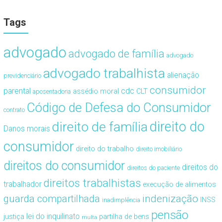
Tags
advogado
advogado de família
advogado
advogado trabalhista
alienação
previdenciário
consumidor
cdc
parental
assédio moral
CLT
aposentadoria
Código de Defesa do Consumidor
contrato
direito de família
direito do
Danos morais
consumidor
direito do trabalho
direito imobiliário
direitos do consumidor
direitos do
direitos do paciente
direitos trabalhistas
trabalhador
execução de alimentos
guarda compartilhada
indenização
INSS
inadimplência
pensão
lei do inquilinato
justiça
partilha de bens
multa