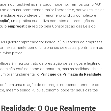
alidade incontestável no mercado moderno. Termos como “PJ”
am-se comuns, prometendo maior liberdade e, por vezes, maior
dernidade, esconde-se um fenômeno jurídico complexo e
zação”
, uma prática que utiliza contratos de prestação de
culo empregatício
regido pela Consolidação das Leis do
mo MEI (Microempreendedor Individual) ou sócios de empresas
avam exatamente como funcionários celetistas, porém sem os
e aviso prévio.
ffices é: meu contrato de prestação de serviços é legítimo
posta não está no nome do contrato, mas na realidade da sua
r um pilar fundamental: o
Princípio da Primazia da Realidade
.
ue definem uma relação de emprego, independentemente do
você, mesmo sendo PJ ou autônomo, pode ter seus direitos
a Realidade: O Que Realmente