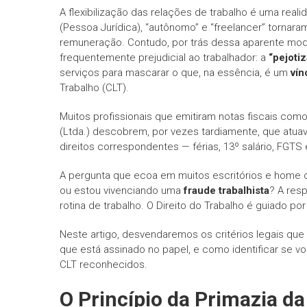
A flexibilização das relações de trabalho é uma re
(Pessoa Jurídica), “autônomo” e “freelancer” tornar
remuneração. Contudo, por trás dessa aparente mo
frequentemente prejudicial ao trabalhador: a
“pejoti
serviços para mascarar o que, na essência, é um
vín
Trabalho (CLT).
Muitos profissionais que emitiram notas fiscais co
(Ltda.) descobrem, por vezes tardiamente, que atu
direitos correspondentes — férias, 13º salário, FGTS 
A pergunta que ecoa em muitos escritórios e home o
ou estou vivenciando uma
fraude trabalhista
? A res
rotina de trabalho. O Direito do Trabalho é guiado po
Neste artigo, desvendaremos os critérios legais q
que está assinado no papel, e como identificar se 
CLT reconhecidos.
O Princípio da Primazia d