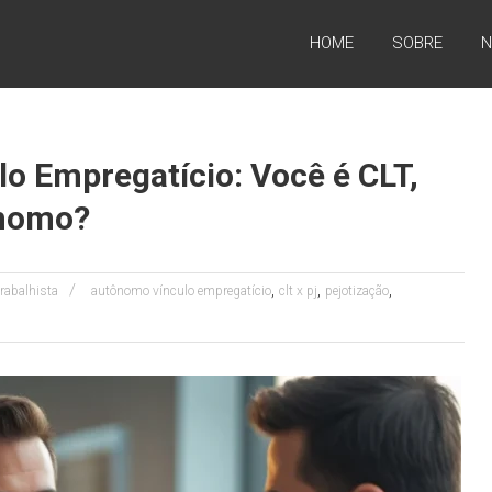
HOME
SOBRE
N
o Empregatício: Você é CLT,
nomo?
,
,
,
Trabalhista
autônomo vínculo empregatício
clt x pj
pejotização