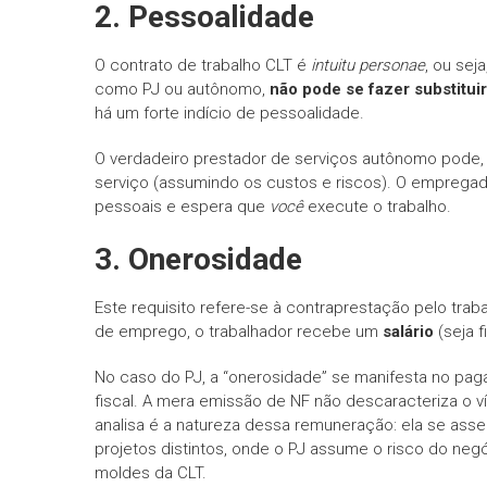
2. Pessoalidade
O contrato de trabalho CLT é
intuitu personae
, ou sej
como PJ ou autônomo,
não pode se fazer substituir
há um forte indício de pessoalidade.
O verdadeiro prestador de serviços autônomo pode, 
serviço (assumindo os custos e riscos). O emprega
pessoais e espera que
você
execute o trabalho.
3. Onerosidade
Este requisito refere-se à contraprestação pelo traba
de emprego, o trabalhador recebe um
salário
(seja f
No caso do PJ, a “onerosidade” se manifesta no pa
fiscal. A mera emissão de NF não descaracteriza o v
analisa é a natureza dessa remuneração: ela se asse
projetos distintos, onde o PJ assume o risco do neg
moldes da CLT.