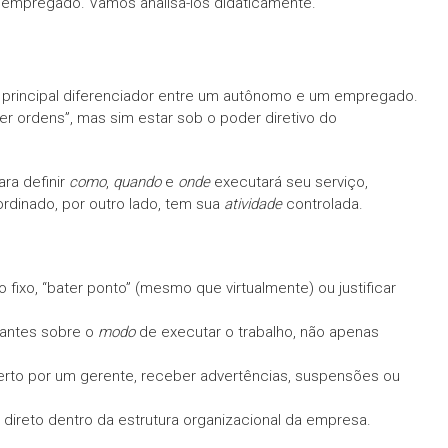
empregado. Vamos analisá-los didaticamente.
e o principal diferenciador entre um autônomo e um empregado.
er ordens”, mas sim estar sob o poder diretivo do
ra definir
como
,
quando
e
onde
executará seu serviço,
rdinado, por outro lado, tem sua
atividade
controlada.
 fixo, “bater ponto” (mesmo que virtualmente) ou justificar
antes sobre o
modo
de executar o trabalho, não apenas
erto por um gerente, receber advertências, suspensões ou
direto dentro da estrutura organizacional da empresa.