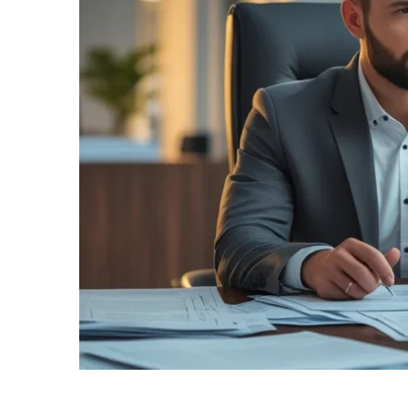
informe-nos
a sua
necessidade.