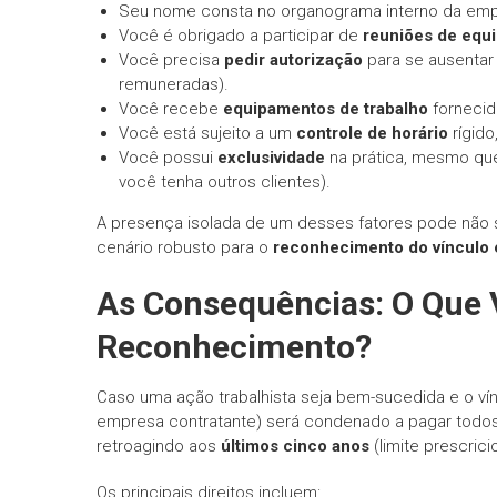
Seu nome consta no organograma interno da emp
Você é obrigado a participar de
reuniões de equ
Você precisa
pedir autorização
para se ausentar o
remuneradas).
Você recebe
equipamentos de trabalho
fornecid
Você está sujeito a um
controle de horário
rígido
Você possui
exclusividade
na prática, mesmo que
você tenha outros clientes).
A presença isolada de um desses fatores pode não s
cenário robusto para o
reconhecimento do vínculo 
As Consequências: O Que
Reconhecimento?
Caso uma ação trabalhista seja bem-sucedida e o ví
empresa contratante) será condenado a pagar todos 
retroagindo aos
últimos cinco anos
(limite prescricio
Os principais direitos incluem: