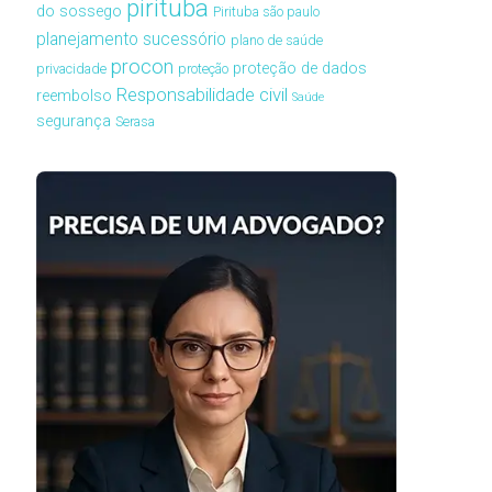
pirituba
do sossego
Pirituba são paulo
planejamento sucessório
plano de saúde
procon
proteção de dados
privacidade
proteção
Responsabilidade civil
reembolso
Saúde
segurança
Serasa