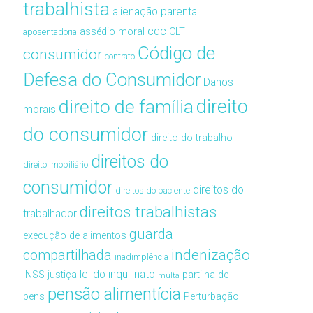
trabalhista
alienação parental
cdc
assédio moral
CLT
aposentadoria
Código de
consumidor
contrato
Defesa do Consumidor
Danos
direito de família
direito
morais
do consumidor
direito do trabalho
direitos do
direito imobiliário
consumidor
direitos do
direitos do paciente
direitos trabalhistas
trabalhador
guarda
execução de alimentos
compartilhada
indenização
inadimplência
lei do inquilinato
INSS
justiça
partilha de
multa
pensão alimentícia
bens
Perturbação