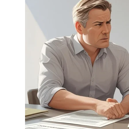
informe-nos
a sua
necessidade.