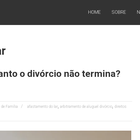
HOME
SOBRE
N
ar
nto o divórcio não termina?
,
,
o de Família
afastamento do lar
arbitramento de aluguel divórcio
direitos