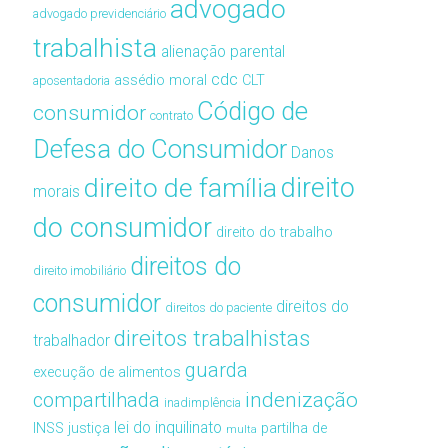
advogado
advogado previdenciário
trabalhista
alienação parental
cdc
assédio moral
CLT
aposentadoria
Código de
consumidor
contrato
Defesa do Consumidor
Danos
direito de família
direito
morais
do consumidor
direito do trabalho
direitos do
direito imobiliário
consumidor
direitos do
direitos do paciente
direitos trabalhistas
trabalhador
guarda
execução de alimentos
compartilhada
indenização
inadimplência
lei do inquilinato
INSS
justiça
partilha de
multa