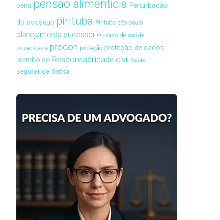
pensão alimentícia
bens
Perturbação
pirituba
do sossego
Pirituba são paulo
planejamento sucessório
plano de saúde
procon
proteção de dados
privacidade
proteção
Responsabilidade civil
reembolso
Saúde
segurança
Serasa