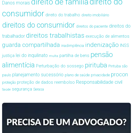
direito de família
direito do
Danos morais
consumidor
direito do trabalho
direito imobiliário
direitos do consumidor
direitos do
direitos do paciente
direitos trabalhistas
trabalhador
execução de alimentos
guarda compartilhada
indenização
INSS
inadimplência
pensão
lei do inquilinato
justiça
partilha de bens
multa
alimentícia
pirituba
Perturbação do sossego
Pirituba são
procon
planejamento sucessório
paulo
plano de saúde
privacidade
Responsabilidade civil
proteção de dados
reembolso
proteção
segurança
Serasa
Saúde