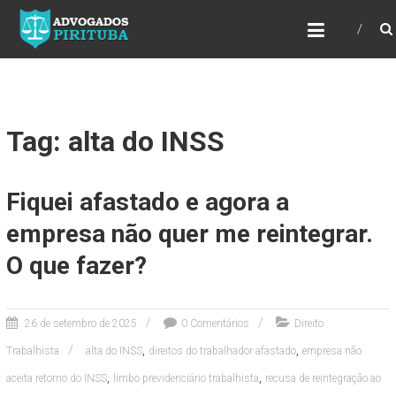
ADVOGADOS PIRITUBA
Precisando de advogado? Entre em contato!
Fazemos toda a assessoria que você
necessita em seu caso. Para saber mais
como podemos te ajudar, entre em contato e
informe-nos a sua necessidade.
Tag: alta do INSS
Fiquei afastado e agora a
empresa não quer me reintegrar.
O que fazer?
26 de setembro de 2025
0 Comentários
Direito
,
,
Trabalhista
alta do INSS
direitos do trabalhador afastado
empresa não
,
,
aceita retorno do INSS
limbo previdenciário trabalhista
recusa de reintegração ao