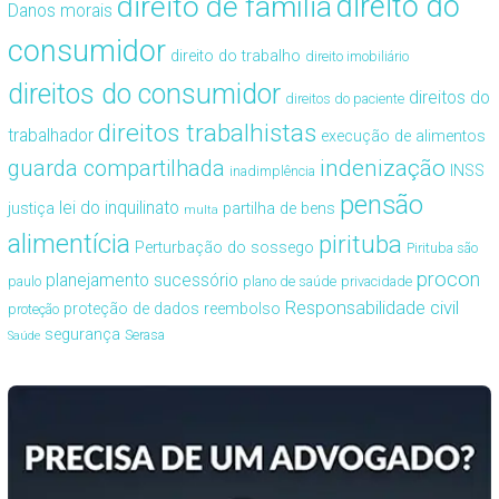
direito de família
direito do
Danos morais
consumidor
direito do trabalho
direito imobiliário
direitos do consumidor
direitos do
direitos do paciente
direitos trabalhistas
trabalhador
execução de alimentos
guarda compartilhada
indenização
INSS
inadimplência
pensão
lei do inquilinato
justiça
partilha de bens
multa
alimentícia
pirituba
Perturbação do sossego
Pirituba são
procon
planejamento sucessório
paulo
plano de saúde
privacidade
Responsabilidade civil
proteção de dados
reembolso
proteção
segurança
Serasa
Saúde