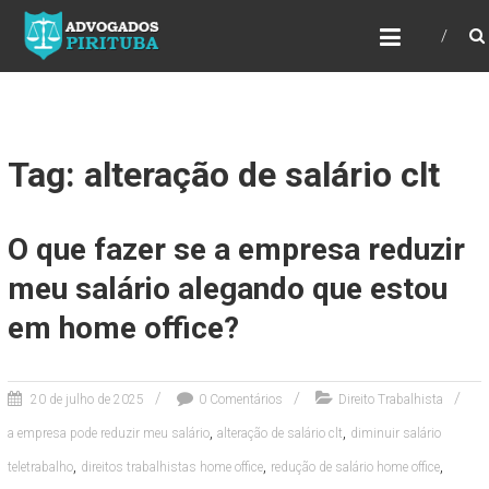
ADVOGADOS PIRITUBA
Precisando de advogado? Entre em contato!
Fazemos toda a assessoria que você
necessita em seu caso. Para saber mais
como podemos te ajudar, entre em contato e
informe-nos a sua necessidade.
Tag: alteração de salário clt
O que fazer se a empresa reduzir
meu salário alegando que estou
em home office?
20 de julho de 2025
0 Comentários
Direito Trabalhista
,
,
a empresa pode reduzir meu salário
alteração de salário clt
diminuir salário
,
,
,
teletrabalho
direitos trabalhistas home office
redução de salário home office