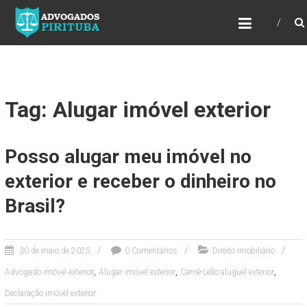
ADVOGADOS PIRITUBA
Precisando de advogado? Entre em contato!
Fazemos toda a assessoria que você
necessita em seu caso. Para saber mais
como podemos te ajudar, entre em contato e
informe-nos a sua necessidade.
Tag: Alugar imóvel exterior
Posso alugar meu imóvel no
exterior e receber o dinheiro no
Brasil?
30 de maio de 2025
0 Comentários
Direito Imobiliário
,
,
,
Advogado imóvel exterior
Alugar imóvel exterior
Carnê-Leão aluguel exterior
Declaração imóvel exterior