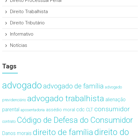
Direito Processual Penal
Direito Trabalhista
Direito Tributário
Informativo
Notícias
Tags
advogado
advogado de família
advogado
advogado trabalhista
alienação
previdenciário
consumidor
cdc
parental
assédio moral
CLT
aposentadoria
Código de Defesa do Consumidor
contrato
direito de família
direito do
Danos morais