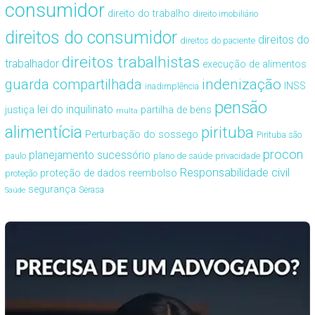
consumidor
direito do trabalho
direito imobiliário
direitos do consumidor
direitos do
direitos do paciente
direitos trabalhistas
trabalhador
execução de alimentos
guarda compartilhada
indenização
INSS
inadimplência
pensão
lei do inquilinato
justiça
partilha de bens
multa
alimentícia
pirituba
Perturbação do sossego
Pirituba são
procon
planejamento sucessório
paulo
plano de saúde
privacidade
Responsabilidade civil
proteção de dados
reembolso
proteção
segurança
Serasa
Saúde