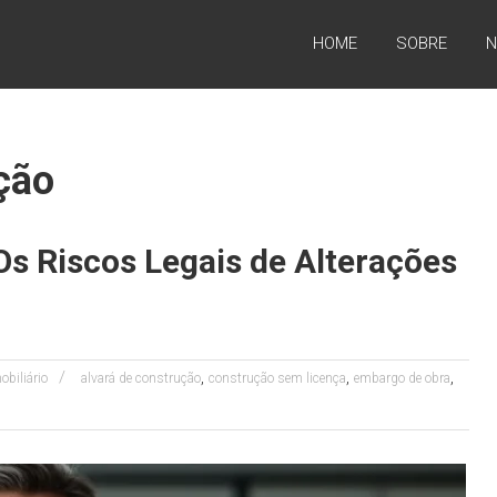
HOME
SOBRE
N
ção
s Riscos Legais de Alterações
,
,
,
obiliário
alvará de construção
construção sem licença
embargo de obra