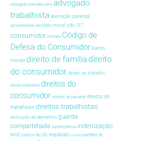
advogado
advogado previdenciário
trabalhista
alienação parental
cdc
assédio moral
CLT
aposentadoria
Código de
consumidor
contrato
Defesa do Consumidor
Danos
direito de família
direito
morais
do consumidor
direito do trabalho
direitos do
direito imobiliário
consumidor
direitos do
direitos do paciente
direitos trabalhistas
trabalhador
guarda
execução de alimentos
compartilhada
indenização
inadimplência
lei do inquilinato
INSS
justiça
partilha de
multa