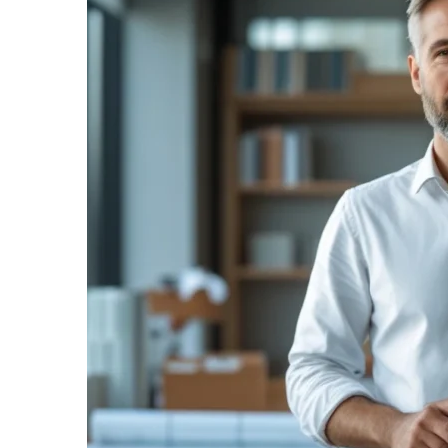
informe-nos
a sua
necessidade.