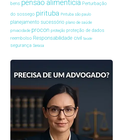
pensão alimentícia
bens
Perturbação
pirituba
do sossego
Pirituba são paulo
planejamento sucessório
plano de saúde
procon
proteção de dados
privacidade
proteção
Responsabilidade civil
reembolso
Saúde
segurança
Serasa