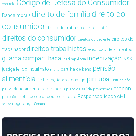
Código de Defesa do Consumidor
contrato
direito de família
direito do
Danos morais
consumidor
direito do trabalho
direito imobiliário
direitos do consumidor
direitos do
direitos do paciente
direitos trabalhistas
trabalhador
execução de alimentos
guarda compartilhada
indenização
INSS
inadimplência
pensão
lei do inquilinato
justiça
partilha de bens
multa
alimentícia
pirituba
Perturbação do sossego
Pirituba são
procon
planejamento sucessório
paulo
plano de saúde
privacidade
Responsabilidade civil
proteção de dados
reembolso
proteção
segurança
Serasa
Saúde