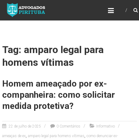
ADVOGADOS PIRITUBA
Precisando de advogado? Entre em contato!
Fazemos toda a assessoria que você
necessita em seu caso. Para saber mais
como podemos te ajudar, entre em contato e
informe-nos a sua necessidade.
Tag: amparo legal para
homens vítimas
Homem ameaçado por ex-
companheira: como solicitar
medida protetiva?
22 de julho de 2025
0 Comentários
Informativo
,
,
ameaças de ex
amparo legal para homens vítimas
como denunciar ex-