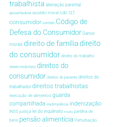
trabalhista
alienação parental
cdc
assédio moral
CLT
aposentadoria
Código de
consumidor
contrato
Defesa do Consumidor
Danos
direito de família
direito
morais
do consumidor
direito do trabalho
direitos do
direito imobiliário
consumidor
direitos do
direitos do paciente
direitos trabalhistas
trabalhador
guarda
execução de alimentos
compartilhada
indenização
inadimplência
lei do inquilinato
INSS
justiça
partilha de
multa
pensão alimentícia
bens
Perturbação