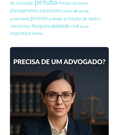
pirituba
do sossego
Pirituba são paulo
planejamento sucessório
plano de saúde
procon
proteção de dados
privacidade
proteção
Responsabilidade civil
reembolso
Saúde
segurança
Serasa