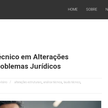
HOME
SOBRE
N
écnico em Alterações
roblemas Jurídicos
,
,
,
iliário
alterações estruturais
análise técnica
laudo técnico