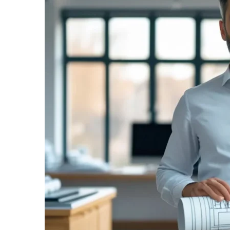
informe-nos
a sua
necessidade.