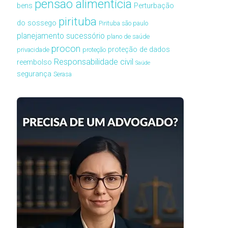
pensão alimentícia
bens
Perturbação
pirituba
do sossego
Pirituba são paulo
planejamento sucessório
plano de saúde
procon
proteção de dados
privacidade
proteção
Responsabilidade civil
reembolso
Saúde
segurança
Serasa