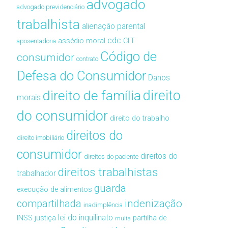
advogado
advogado previdenciário
trabalhista
alienação parental
cdc
assédio moral
CLT
aposentadoria
Código de
consumidor
contrato
Defesa do Consumidor
Danos
direito de família
direito
morais
do consumidor
direito do trabalho
direitos do
direito imobiliário
consumidor
direitos do
direitos do paciente
direitos trabalhistas
trabalhador
guarda
execução de alimentos
compartilhada
indenização
inadimplência
lei do inquilinato
INSS
justiça
partilha de
multa