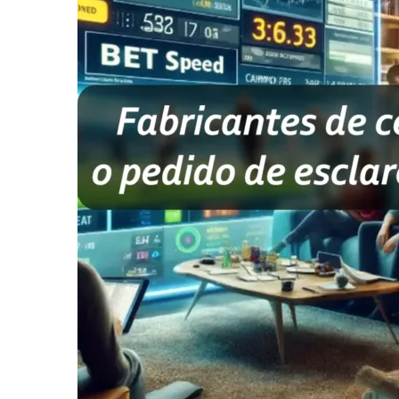
informe-nos
a sua
necessidade.