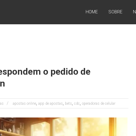
HOME
SOBRE
N
respondem o pedido de
on
,
,
,
,
ias
apostas online
app de apostas
bets
cdc
operadoras de celular