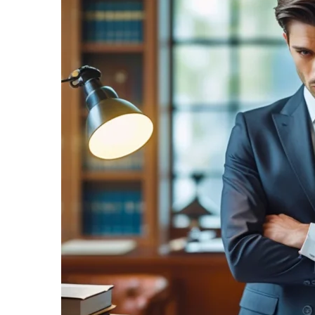
informe-nos
a sua
necessidade.