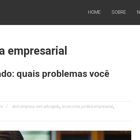
HOME
SOBRE
N
ca empresarial
do: quais problemas você
,
,
vo
abrir empresa sem advogado
assessoria jurídica empresarial