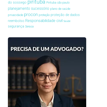
pirituba
do sossego
Pirituba são paulo
planejamento sucessório
plano de saúde
procon
proteção de dados
privacidade
proteção
Responsabilidade civil
reembolso
Saúde
segurança
Serasa