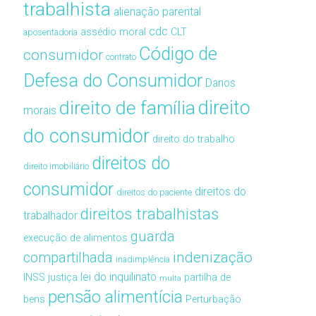
trabalhista
alienação parental
cdc
assédio moral
CLT
aposentadoria
Código de
consumidor
contrato
Defesa do Consumidor
Danos
direito de família
direito
morais
do consumidor
direito do trabalho
direitos do
direito imobiliário
consumidor
direitos do
direitos do paciente
direitos trabalhistas
trabalhador
guarda
execução de alimentos
compartilhada
indenização
inadimplência
lei do inquilinato
INSS
justiça
partilha de
multa
pensão alimentícia
bens
Perturbação