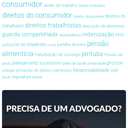
consumidor
direito do trabalho
direito imobiliário
direitos do consumidor
direitos do
direitos do paciente
direitos trabalhistas
trabalhador
execução de alimentos
guarda compartilhada
indenização
INSS
inadimplência
pensão
lei do inquilinato
justiça
partilha de bens
multa
alimentícia
pirituba
Perturbação do sossego
Pirituba são
procon
planejamento sucessório
paulo
plano de saúde
privacidade
Responsabilidade civil
proteção de dados
reembolso
proteção
segurança
Serasa
Saúde