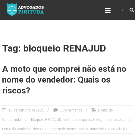
ADVOGADOS PIRITUBA
Precisando de advogado? Entre em contato!
Fazemos toda a assessoria que você
necessita em seu caso. Para saber mais
como podemos te ajudar, entre em contato e
informe-nos a sua necessidade.
Tag: bloqueio RENAJUD
A moto que comprei não está no
nome do vendedor: Quais os
riscos?
15 de outubro de 2025
0 Comentários
Direito do
,
,
Consumidor
bloqueio RENAJUD
contrato de gaveta moto
moto não está no
,
,
nome do vendedor
riscos comprar moto nome terceiro
transferência de veículo