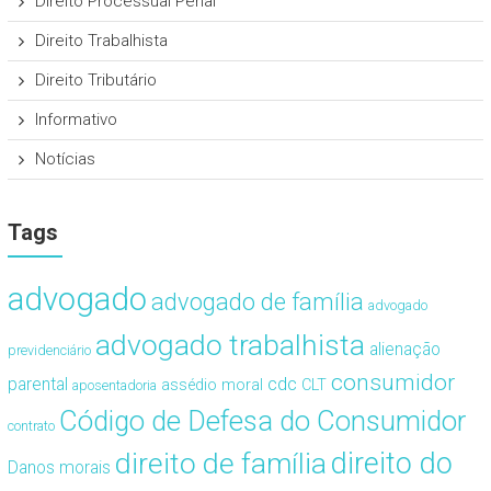
Direito Processual Penal
Direito Trabalhista
Direito Tributário
Informativo
Notícias
Tags
advogado
advogado de família
advogado
advogado trabalhista
alienação
previdenciário
consumidor
cdc
parental
assédio moral
CLT
aposentadoria
Código de Defesa do Consumidor
contrato
direito de família
direito do
Danos morais