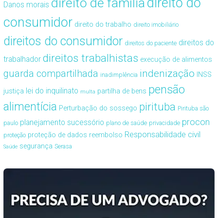
direito de família
direito do
Danos morais
consumidor
direito do trabalho
direito imobiliário
direitos do consumidor
direitos do
direitos do paciente
direitos trabalhistas
trabalhador
execução de alimentos
guarda compartilhada
indenização
INSS
inadimplência
pensão
lei do inquilinato
justiça
partilha de bens
multa
alimentícia
pirituba
Perturbação do sossego
Pirituba são
procon
planejamento sucessório
paulo
plano de saúde
privacidade
Responsabilidade civil
proteção de dados
reembolso
proteção
segurança
Serasa
Saúde