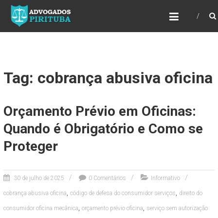
ADVOGADOS PIRITUBA
Precisando de advogado? Entre em contato!
Fazemos toda a assessoria que você
necessita em seu caso. Para saber mais
como podemos te ajudar, entre em contato e
informe-nos a sua necessidade.
Tag: cobrança abusiva oficina
Orçamento Prévio em Oficinas:
Quando é Obrigatório e Como se
Proteger
30 de julho de 2025
0 Comentários
Informativo
,
,
cobrança abusiva oficina
código de defesa do consumidor serviços
direito do
,
,
consumidor oficina mecânica
orçamento prévio oficina
serviço sem autorização