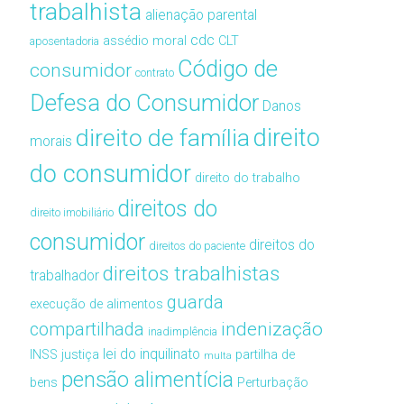
trabalhista
alienação parental
cdc
assédio moral
CLT
aposentadoria
Código de
consumidor
contrato
Defesa do Consumidor
Danos
direito de família
direito
morais
do consumidor
direito do trabalho
direitos do
direito imobiliário
consumidor
direitos do
direitos do paciente
direitos trabalhistas
trabalhador
guarda
execução de alimentos
compartilhada
indenização
inadimplência
lei do inquilinato
INSS
justiça
partilha de
multa
pensão alimentícia
bens
Perturbação