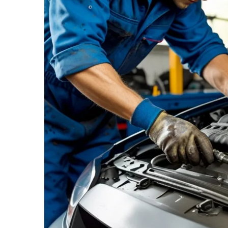
informe-nos
a sua
necessidade.