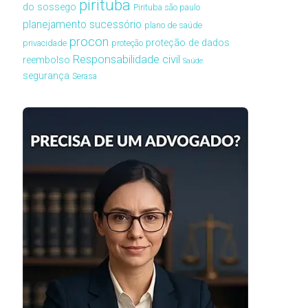
pirituba
do sossego
Pirituba são paulo
planejamento sucessório
plano de saúde
procon
proteção de dados
privacidade
proteção
Responsabilidade civil
reembolso
Saúde
segurança
Serasa