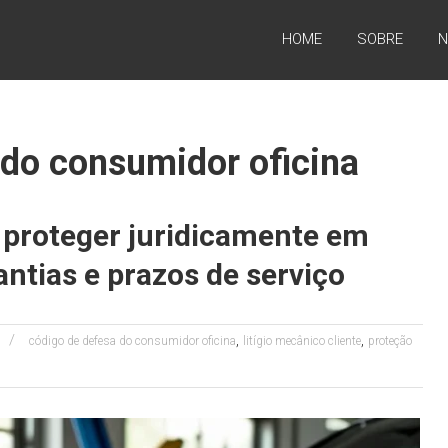
HOME
SOBRE
N
 do consumidor oficina
proteger juridicamente em
antias e prazos de serviço
,
,
código de defesa do consumidor oficina
litígio mecânico cliente
proteção