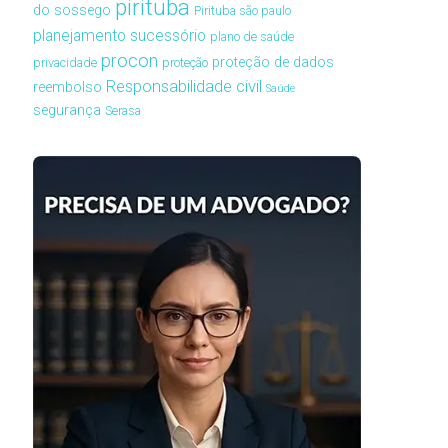
pirituba
do sossego
Pirituba são paulo
planejamento sucessório
plano de saúde
procon
proteção de dados
privacidade
proteção
Responsabilidade civil
reembolso
Saúde
segurança
Serasa