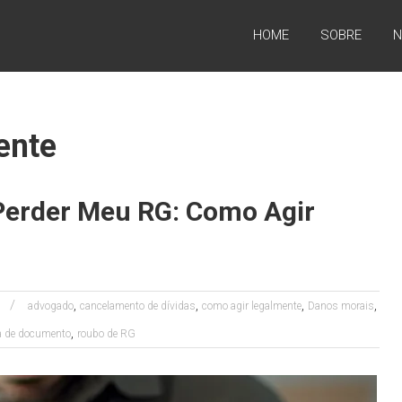
HOME
SOBRE
N
ente
 Perder Meu RG: Como Agir
,
,
,
,
l
advogado
cancelamento de dívidas
como agir legalmente
Danos morais
,
a de documento
roubo de RG