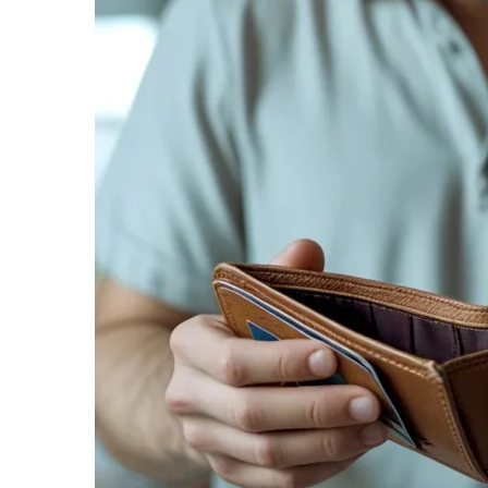
informe-nos
a sua
necessidade.