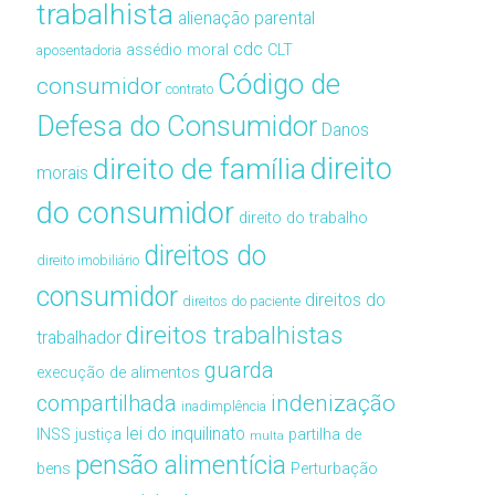
trabalhista
alienação parental
cdc
assédio moral
CLT
aposentadoria
Código de
consumidor
contrato
Defesa do Consumidor
Danos
direito de família
direito
morais
do consumidor
direito do trabalho
direitos do
direito imobiliário
consumidor
direitos do
direitos do paciente
direitos trabalhistas
trabalhador
guarda
execução de alimentos
compartilhada
indenização
inadimplência
lei do inquilinato
INSS
justiça
partilha de
multa
pensão alimentícia
bens
Perturbação