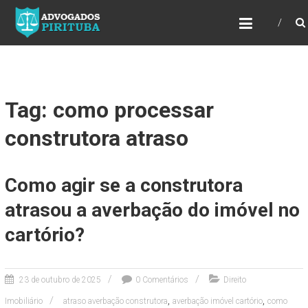
ADVOGADOS PIRITUBA
Precisando de advogado? Entre em contato!
Fazemos toda a assessoria que você
necessita em seu caso. Para saber mais
como podemos te ajudar, entre em contato e
informe-nos a sua necessidade.
Tag: como processar
construtora atraso
Como agir se a construtora
atrasou a averbação do imóvel no
cartório?
23 de outubro de 2025
0 Comentários
Direito
,
,
Imobiliário
atraso averbação construtora
averbação imóvel cartório
como