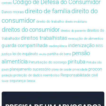
Código de Defesa do Consumidor
contrato
direito de família
direito do
Danos morais
consumidor
direito do trabalho
direito imobiliário
direitos do consumidor
direitos do
direitos do paciente
direitos trabalhistas
trabalhador
execução de alimentos
guarda compartilhada
indenização
INSS
inadimplência
pensão
lei do inquilinato
justiça
partilha de bens
multa
alimentícia
pirituba
Perturbação do sossego
Pirituba são
procon
planejamento sucessório
paulo
plano de saúde
privacidade
Responsabilidade civil
proteção de dados
reembolso
proteção
segurança
Serasa
Saúde