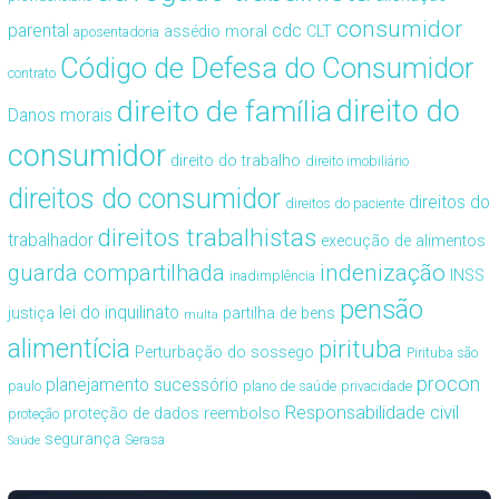
consumidor
cdc
parental
assédio moral
CLT
aposentadoria
Código de Defesa do Consumidor
contrato
direito de família
direito do
Danos morais
consumidor
direito do trabalho
direito imobiliário
direitos do consumidor
direitos do
direitos do paciente
direitos trabalhistas
trabalhador
execução de alimentos
guarda compartilhada
indenização
INSS
inadimplência
pensão
lei do inquilinato
justiça
partilha de bens
multa
alimentícia
pirituba
Perturbação do sossego
Pirituba são
procon
planejamento sucessório
paulo
plano de saúde
privacidade
Responsabilidade civil
proteção de dados
reembolso
proteção
segurança
Serasa
Saúde