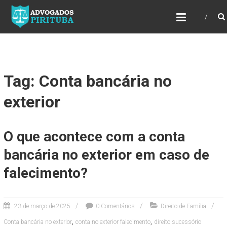
ADVOGADOS PIRITUBA
Precisando de advogado? Entre em contato!
Fazemos toda a assessoria que você
necessita em seu caso. Para saber mais
como podemos te ajudar, entre em contato e
informe-nos a sua necessidade.
Tag: Conta bancária no
exterior
O que acontece com a conta
bancária no exterior em caso de
falecimento?
23 de março de 2025
0 Comentários
Direito de Família
,
,
Conta bancária no exterior
conta no exterior falecimento
direito sucessório