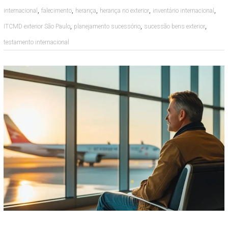
,
,
,
,
,
internacional
falecimento
herança
herança no exterior
inventário internacional
,
,
,
ITCMD exterior São Paulo
planejamento sucessório
sucessão bens exterior
testamento internacional