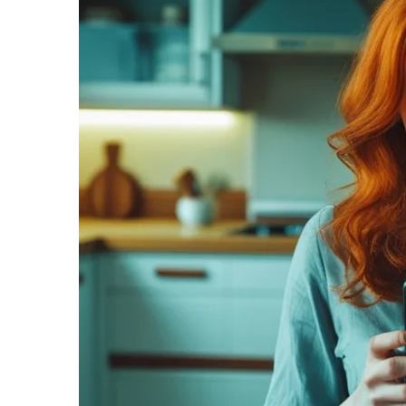
informe-nos
a sua
necessidade.