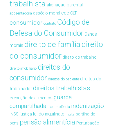
trabalhista
alienação parental
cdc
assédio moral
CLT
aposentadoria
Código de
consumidor
contrato
Defesa do Consumidor
Danos
direito de família
direito
morais
do consumidor
direito do trabalho
direitos do
direito imobiliário
consumidor
direitos do
direitos do paciente
direitos trabalhistas
trabalhador
guarda
execução de alimentos
compartilhada
indenização
inadimplência
lei do inquilinato
INSS
justiça
partilha de
multa
pensão alimentícia
bens
Perturbação