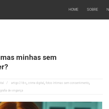
HOME
SOBRE
N
timas minhas sem
er?
,
,
,
ital
artigo 218-c
crime digital
fotos íntimas sem consentimento
grafia de vingança