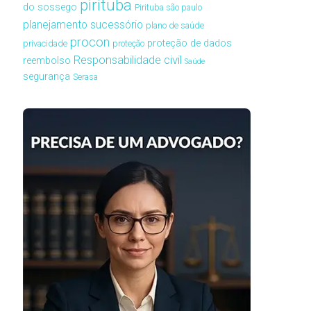
pirituba
do sossego
Pirituba são paulo
planejamento sucessório
plano de saúde
procon
proteção de dados
privacidade
proteção
Responsabilidade civil
reembolso
Saúde
segurança
Serasa