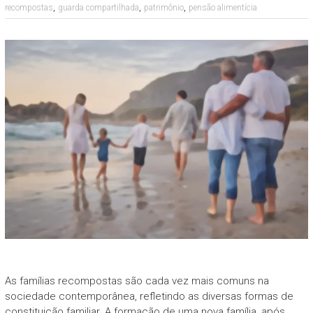
,
,
,
recompostas
guarda compartilhada
patrimônio
pensão alimentícia
As famílias recompostas são cada vez mais comuns na
sociedade contemporânea, refletindo as diversas formas de
constituição familiar. A formação de uma nova família, após