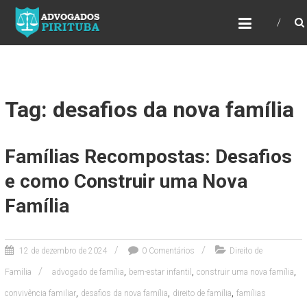
ADVOGADOS PIRITUBA
Precisando de advogado? Entre em contato!
Fazemos toda a assessoria que você
necessita em seu caso. Para saber mais
como podemos te ajudar, entre em contato e
informe-nos a sua necessidade.
Tag: desafios da nova família
Famílias Recompostas: Desafios
e como Construir uma Nova
Família
12 de dezembro de 2024
0 Comentários
Direito de
,
,
,
Família
advogado de família
bem-estar infantil
construir uma nova família
,
,
,
convivência familiar
desafios da nova família
direito de família
famílias