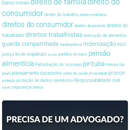
direito de família
direito do
Danos morais
consumidor
direito do trabalho
direito imobiliário
direitos do consumidor
direitos do
direitos do paciente
direitos trabalhistas
trabalhador
execução de alimentos
guarda compartilhada
indenização
INSS
inadimplência
pensão
lei do inquilinato
justiça
partilha de bens
multa
alimentícia
pirituba
Perturbação do sossego
Pirituba são
procon
planejamento sucessório
paulo
plano de saúde
privacidade
Responsabilidade civil
proteção de dados
reembolso
proteção
segurança
Serasa
Saúde