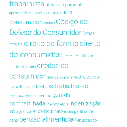
trabalhista
alienação parental
cdc
assédio moral
CLT
aposentadoria
Código de
consumidor
contrato
Defesa do Consumidor
Danos
direito de família
direito
morais
do consumidor
direito do trabalho
direitos do
direito imobiliário
consumidor
direitos do
direitos do paciente
direitos trabalhistas
trabalhador
guarda
execução de alimentos
compartilhada
indenização
inadimplência
lei do inquilinato
INSS
justiça
partilha de
multa
pensão alimentícia
bens
Perturbação