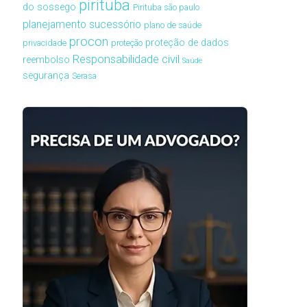
pirituba
do sossego
Pirituba são paulo
planejamento sucessório
plano de saúde
procon
proteção de dados
privacidade
proteção
Responsabilidade civil
reembolso
Saúde
segurança
Serasa