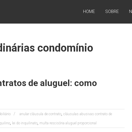
HOME
SOBRE
N
dinárias condomínio
tratos de aluguel: como
,
biliário
anular cláusula de contrato
cláusulas abusivas contrato de
,
,
nquilino
lei do inquilinato
multa rescisória aluguel proporcional