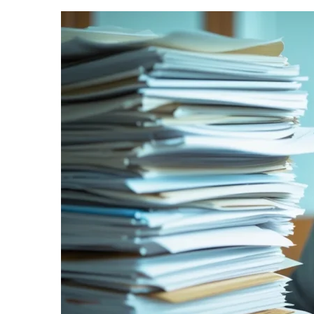
informe-nos
a sua
necessidade.