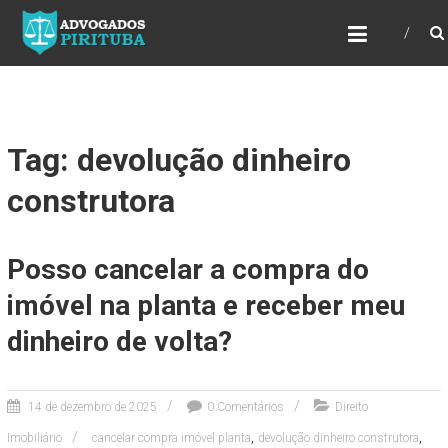
ADVOGADOS PIRITUBA
Precisando de advogado? Entre em contato!
Fazemos toda a assessoria que você
necessita em seu caso. Para saber mais
como podemos te ajudar, entre em contato e
informe-nos a sua necessidade.
Tag: devolução dinheiro
construtora
Posso cancelar a compra do
imóvel na planta e receber meu
dinheiro de volta?
14 de dezembro de 2025
0 Comentários
Direito
,
,
Imobiliário
cancelar compra imóvel planta
devolução dinheiro construtora