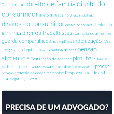
direito de família
direito do
Danos morais
consumidor
direito do trabalho
direito imobiliário
direitos do consumidor
direitos do
direitos do paciente
direitos trabalhistas
trabalhador
execução de alimentos
guarda compartilhada
indenização
INSS
inadimplência
pensão
lei do inquilinato
justiça
partilha de bens
multa
alimentícia
pirituba
Perturbação do sossego
Pirituba são
procon
planejamento sucessório
paulo
plano de saúde
privacidade
Responsabilidade civil
proteção de dados
reembolso
proteção
segurança
Serasa
Saúde