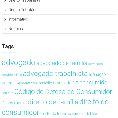
Direito Trabalhista
Direito Tributário
Informativo
Notícias
Tags
advogado
advogado de família
advogado
advogado trabalhista
alienação
previdenciário
consumidor
cdc
parental
assédio moral
CLT
aposentadoria
Código de Defesa do Consumidor
contrato
direito de família
direito do
Danos morais
consumidor
direito do trabalho
direito imobiliário