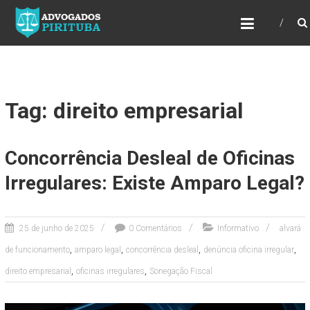
ADVOGADOS PIRITUBA
Precisando de advogado? Entre em contato!
Fazemos toda a assessoria que você
necessita em seu caso. Para saber mais
como podemos te ajudar, entre em contato e
informe-nos a sua necessidade.
Tag: direito empresarial
Concorrência Desleal de Oficinas
Irregulares: Existe Amparo Legal?
25 de junho de 2025
0 Comentários
Informativo
alvará
,
,
,
,
de funcionamento
amparo legal
concorrência desleal
denúncia oficina irregular
,
,
direito empresarial
oficinas irregulares
Sonegação Fiscal