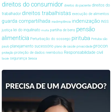
direitos do consumidor
direitos do
direitos do paciente
direitos trabalhistas
trabalhador
execução de alimentos
guarda compartilhada
indenização
INSS
inadimplência
pensão
lei do inquilinato
justiça
partilha de bens
multa
alimentícia
pirituba
Perturbação do sossego
Pirituba são
procon
planejamento sucessório
paulo
plano de saúde
privacidade
Responsabilidade civil
proteção de dados
reembolso
proteção
segurança
Serasa
Saúde