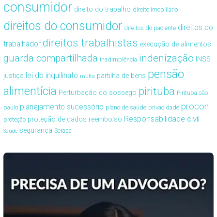
consumidor
direito do trabalho
direito imobiliário
direitos do consumidor
direitos do
direitos do paciente
direitos trabalhistas
trabalhador
execução de alimentos
guarda compartilhada
indenização
INSS
inadimplência
pensão
lei do inquilinato
justiça
partilha de bens
multa
alimentícia
pirituba
Perturbação do sossego
Pirituba são
procon
planejamento sucessório
paulo
plano de saúde
privacidade
Responsabilidade civil
proteção de dados
reembolso
proteção
segurança
Serasa
Saúde