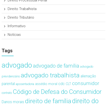
Direito Processual Penal
Direito Trabalhista
Direito Tributário
Informativo
Notícias
Tags
advogado
advogado de família
advogado
advogado trabalhista
alienação
previdenciário
consumidor
cdc
parental
assédio moral
CLT
aposentadoria
Código de Defesa do Consumidor
contrato
direito de família
direito do
Danos morais