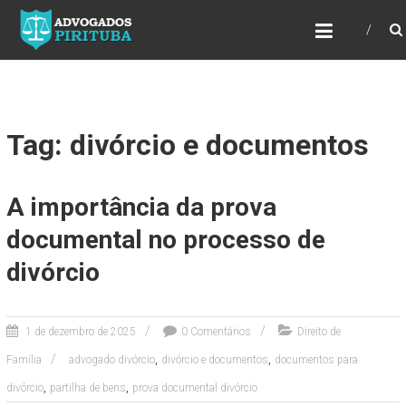
ADVOGADOS PIRITUBA
Precisando de advogado? Entre em contato!
Fazemos toda a assessoria que você
necessita em seu caso. Para saber mais
como podemos te ajudar, entre em contato e
informe-nos a sua necessidade.
Tag: divórcio e documentos
A importância da prova
documental no processo de
divórcio
1 de dezembro de 2025
0 Comentários
Direito de
,
,
Família
advogado divórcio
divórcio e documentos
documentos para
,
,
divórcio
partilha de bens
prova documental divórcio