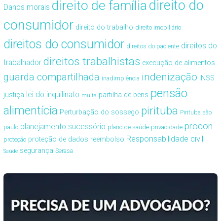
direito de família
direito do
Danos morais
consumidor
direito do trabalho
direito imobiliário
direitos do consumidor
direitos do
direitos do paciente
direitos trabalhistas
trabalhador
execução de alimentos
guarda compartilhada
indenização
INSS
inadimplência
pensão
lei do inquilinato
justiça
partilha de bens
multa
alimentícia
pirituba
Perturbação do sossego
Pirituba são
procon
planejamento sucessório
paulo
plano de saúde
privacidade
Responsabilidade civil
proteção de dados
reembolso
proteção
segurança
Serasa
Saúde