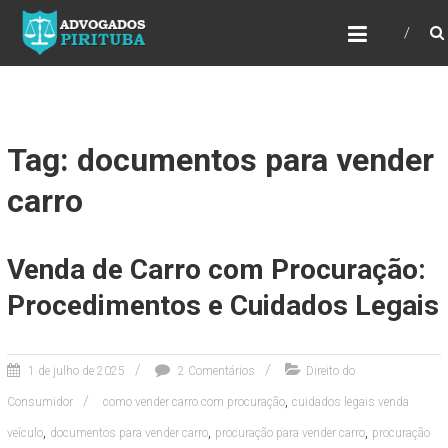
ADVOGADOS PIRITUBA
Precisando de advogado? Entre em contato!
Fazemos toda a assessoria que você
necessita em seu caso. Para saber mais
como podemos te ajudar, entre em contato e
informe-nos a sua necessidade.
Tag: documentos para vender
carro
Venda de Carro com Procuração:
Procedimentos e Cuidados Legais
1 de julho de 2025
2 Comentários
Direito do
,
Consumidor
como vender carro com procuração
cuidados legais venda
,
,
,
veículo
documentos para vender carro
procuração para vender carro
procuração