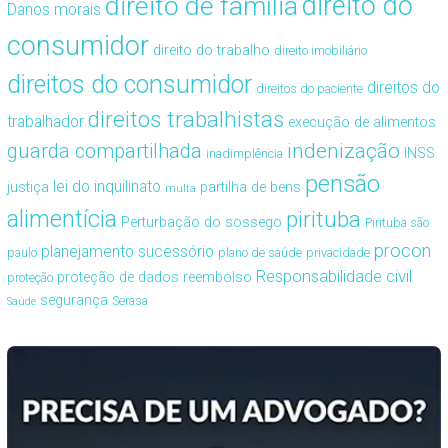
direito de família
direito do
Danos morais
consumidor
direito do trabalho
direito imobiliário
direitos do consumidor
direitos do
direitos do paciente
direitos trabalhistas
trabalhador
execução de alimentos
guarda compartilhada
indenização
INSS
inadimplência
pensão
lei do inquilinato
justiça
partilha de bens
multa
alimentícia
pirituba
Perturbação do sossego
Pirituba são
procon
planejamento sucessório
paulo
plano de saúde
privacidade
Responsabilidade civil
proteção de dados
reembolso
proteção
segurança
Serasa
Saúde