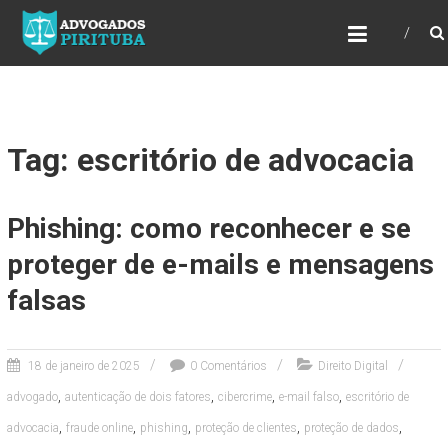
ADVOGADOS PIRITUBA
Precisando de advogado? Entre em contato!
Fazemos toda a assessoria que você
necessita em seu caso. Para saber mais
como podemos te ajudar, entre em contato e
informe-nos a sua necessidade.
Tag: escritório de advocacia
Phishing: como reconhecer e se
proteger de e-mails e mensagens
falsas
18 de janeiro de 2025
0 Comentários
Direito Digital
,
,
,
,
advogado
autenticação de dois fatores
cibercrime
e-mail falso
escritório de
,
,
,
,
,
advocacia
fraude online
phishing
proteção de clientes
proteção de dados