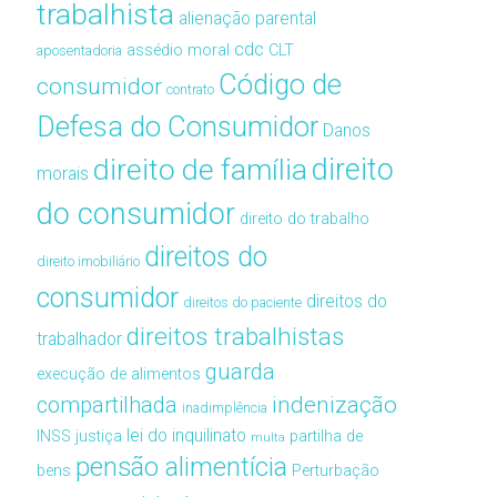
trabalhista
alienação parental
cdc
assédio moral
CLT
aposentadoria
Código de
consumidor
contrato
Defesa do Consumidor
Danos
direito de família
direito
morais
do consumidor
direito do trabalho
direitos do
direito imobiliário
consumidor
direitos do
direitos do paciente
direitos trabalhistas
trabalhador
guarda
execução de alimentos
compartilhada
indenização
inadimplência
lei do inquilinato
INSS
justiça
partilha de
multa
pensão alimentícia
bens
Perturbação