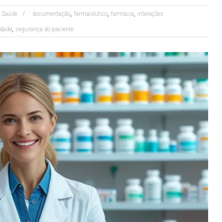
,
,
,
a Saúde
documentação
farmacêutico
farmácia
interações
,
idade
segurança do paciente