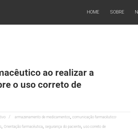
HOME
SOBRE
N
acêutico ao realizar a
bre o uso correto de
,
tivo
armazenamento de medicamentos
comunicação farmacêutico-
,
,
,
s
Orientação farmacêutica
segurança do paciente
uso correto de