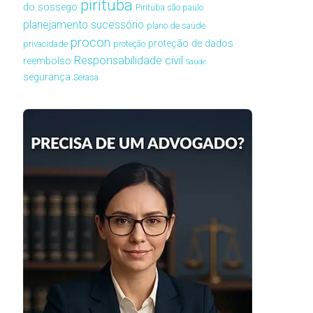
pirituba
do sossego
Pirituba são paulo
planejamento sucessório
plano de saúde
procon
proteção de dados
privacidade
proteção
Responsabilidade civil
reembolso
Saúde
segurança
Serasa