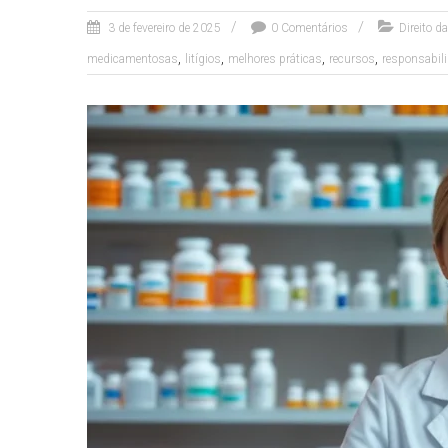
3 de fevereiro de 2025
0 Comentários
Direito d
,
,
,
,
medicamentosas
litígios
melhores práticas
recursos
responsabil