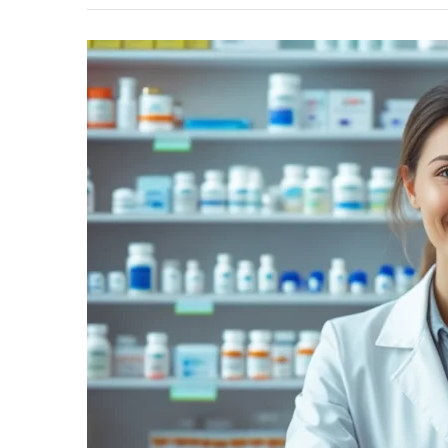
informe-nos
a sua
necessidade.