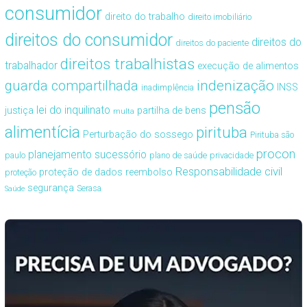
consumidor
direito do trabalho
direito imobiliário
direitos do consumidor
direitos do
direitos do paciente
direitos trabalhistas
trabalhador
execução de alimentos
guarda compartilhada
indenização
INSS
inadimplência
pensão
lei do inquilinato
justiça
partilha de bens
multa
alimentícia
pirituba
Perturbação do sossego
Pirituba são
procon
planejamento sucessório
paulo
plano de saúde
privacidade
Responsabilidade civil
proteção de dados
reembolso
proteção
segurança
Serasa
Saúde