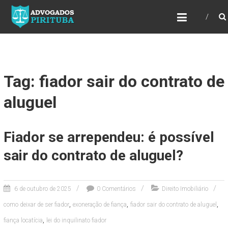
ADVOGADOS PIRITUBA
Precisando de advogado? Entre em contato!
Fazemos toda a assessoria que você
necessita em seu caso. Para saber mais
como podemos te ajudar, entre em contato e
informe-nos a sua necessidade.
Tag: fiador sair do contrato de
aluguel
Fiador se arrependeu: é possível
sair do contrato de aluguel?
6 de outubro de 2025
0 Comentários
Direito Imobiliário
,
,
,
como deixar de ser fiador
exoneração de fiança
fiador sair do contrato de aluguel
,
fiança locatícia
lei do inquilinato fiador