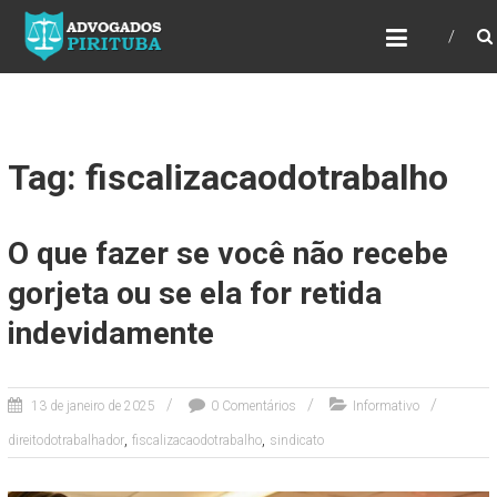
ADVOGADOS PIRITUBA
Precisando de advogado? Entre em contato!
Fazemos toda a assessoria que você
necessita em seu caso. Para saber mais
como podemos te ajudar, entre em contato e
informe-nos a sua necessidade.
Tag: fiscalizacaodotrabalho
O que fazer se você não recebe
gorjeta ou se ela for retida
indevidamente
13 de janeiro de 2025
0 Comentários
Informativo
,
,
direitodotrabalhador
fiscalizacaodotrabalho
sindicato