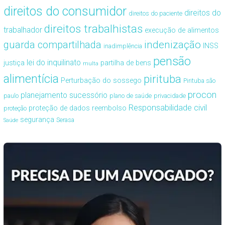
direitos do consumidor
direitos do
direitos do paciente
direitos trabalhistas
trabalhador
execução de alimentos
guarda compartilhada
indenização
INSS
inadimplência
pensão
lei do inquilinato
justiça
partilha de bens
multa
alimentícia
pirituba
Perturbação do sossego
Pirituba são
procon
planejamento sucessório
paulo
plano de saúde
privacidade
Responsabilidade civil
proteção de dados
reembolso
proteção
segurança
Serasa
Saúde