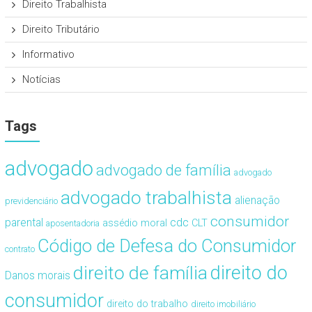
Direito Trabalhista
Direito Tributário
Informativo
Notícias
Tags
advogado
advogado de família
advogado
advogado trabalhista
alienação
previdenciário
consumidor
cdc
parental
assédio moral
CLT
aposentadoria
Código de Defesa do Consumidor
contrato
direito de família
direito do
Danos morais
consumidor
direito do trabalho
direito imobiliário