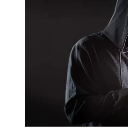
informe-nos
a sua
necessidade.