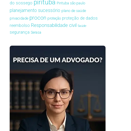
pirituba
do sossego
Pirituba são paulo
planejamento sucessório
plano de saúde
procon
proteção de dados
privacidade
proteção
Responsabilidade civil
reembolso
Saúde
segurança
Serasa