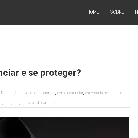
HOME
SOBRE
N
ciar e se proteger?
,
,
,
,
 Digital
advogado
cibercrime
como denunciar
engenharia social
fake
,
egurança digital
sites de compras