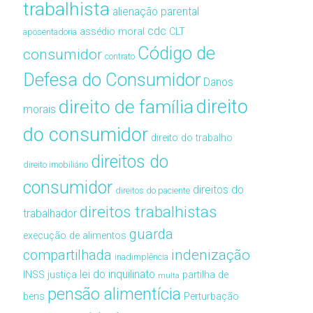
trabalhista
alienação parental
cdc
assédio moral
CLT
aposentadoria
Código de
consumidor
contrato
Defesa do Consumidor
Danos
direito de família
direito
morais
do consumidor
direito do trabalho
direitos do
direito imobiliário
consumidor
direitos do
direitos do paciente
direitos trabalhistas
trabalhador
guarda
execução de alimentos
compartilhada
indenização
inadimplência
lei do inquilinato
INSS
justiça
partilha de
multa
pensão alimentícia
bens
Perturbação