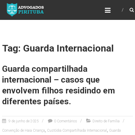
ADVOGADOS PIRITUBA
Precisando de advogado? Entre em contato!
Fazemos toda a assessoria que você
necessita em seu caso. Para saber mais
como podemos te ajudar, entre em contato e
informe-nos a sua necessidade.
Tag: Guarda Internacional
Guarda compartilhada
internacional – casos que
envolvem filhos residindo em
diferentes países.
9 de junho de 2025
0 Comentários
Direito de Família
,
,
Convenção de Haia Criança
Custódia Compartilhada Internacional
Guarda