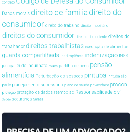
Código de Defesa do Consumidor
contrato
direito de família
direito do
Danos morais
consumidor
direito do trabalho
direito imobiliário
direitos do consumidor
direitos do
direitos do paciente
direitos trabalhistas
trabalhador
execução de alimentos
guarda compartilhada
indenização
INSS
inadimplência
pensão
lei do inquilinato
justiça
partilha de bens
multa
alimentícia
pirituba
Perturbação do sossego
Pirituba são
procon
planejamento sucessório
paulo
plano de saúde
privacidade
Responsabilidade civil
proteção de dados
reembolso
proteção
segurança
Serasa
Saúde