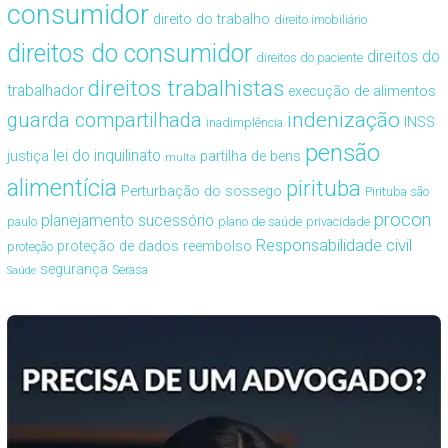
consumidor
direito do trabalho
direito imobiliário
direitos do consumidor
direitos do
direitos do paciente
direitos trabalhistas
trabalhador
execução de alimentos
guarda compartilhada
indenização
INSS
inadimplência
pensão
lei do inquilinato
justiça
partilha de bens
multa
alimentícia
pirituba
Perturbação do sossego
Pirituba são
procon
planejamento sucessório
paulo
plano de saúde
privacidade
Responsabilidade civil
proteção de dados
reembolso
proteção
segurança
Serasa
Saúde