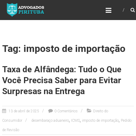
ADVOGADOS PIRITUBA
Precisando de advogado? Entre em contato!
Fazemos toda a assessoria que você
necessita em seu caso. Para saber mais
como podemos te ajudar, entre em contato e
informe-nos a sua necessidade.
Tag: imposto de importação
Taxa de Alfândega: Tudo o Que
Você Precisa Saber para Evitar
Surpresas na Entrega
13 de abril de 2025
0 Comentários
Direito do
,
,
,
Consumidor
desembaraço aduaneiro
ICMS
imposto de importação
Pedido
de Revisão