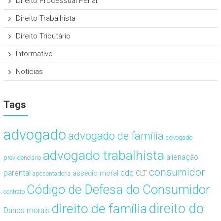
Direito Processual Penal
Direito Trabalhista
Direito Tributário
Informativo
Notícias
Tags
advogado
advogado de família
advogado
advogado trabalhista
alienação
previdenciário
consumidor
cdc
parental
assédio moral
CLT
aposentadoria
Código de Defesa do Consumidor
contrato
direito de família
direito do
Danos morais