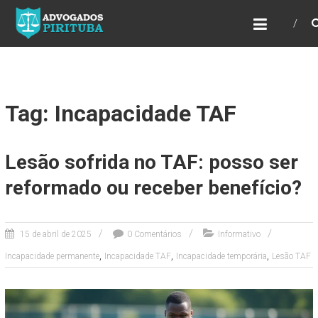
ADVOGADOS PIRITUBA
Precisando de advogado? Entre em contato!
Fazemos toda a assessoria que você
necessita em seu caso. Para saber mais
como podemos te ajudar, entre em contato e
informe-nos a sua necessidade.
Tag: Incapacidade TAF
Lesão sofrida no TAF: posso ser
reformado ou receber benefício?
15 de abril de 2025
0 Comentários
Informativo
,
,
,
Incapacidade permanente
Incapacidade TAF
Incapacidade temporária
Lesão TAF