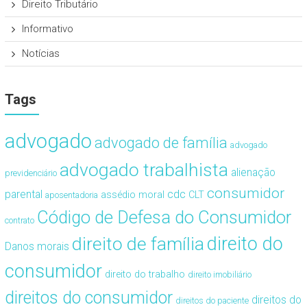
Direito Tributário
Informativo
Notícias
Tags
advogado
advogado de família
advogado
advogado trabalhista
alienação
previdenciário
consumidor
cdc
parental
assédio moral
CLT
aposentadoria
Código de Defesa do Consumidor
contrato
direito de família
direito do
Danos morais
consumidor
direito do trabalho
direito imobiliário
direitos do consumidor
direitos do
direitos do paciente