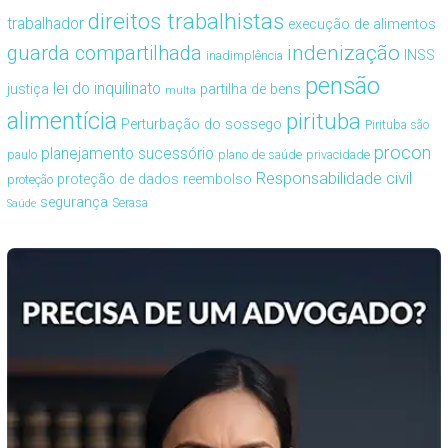
direitos trabalhistas
trabalhador
execução de alimentos
guarda compartilhada
indenização
INSS
inadimplência
pensão
lei do inquilinato
justiça
partilha de bens
multa
alimentícia
pirituba
Perturbação do sossego
Pirituba são
procon
planejamento sucessório
paulo
plano de saúde
privacidade
Responsabilidade civil
proteção de dados
reembolso
proteção
segurança
Serasa
Saúde