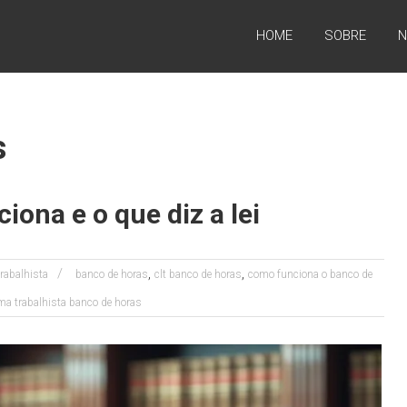
HOME
SOBRE
N
s
ona e o que diz a lei
,
,
Trabalhista
banco de horas
clt banco de horas
como funciona o banco de
ma trabalhista banco de horas