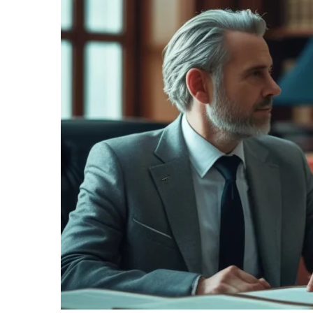
informe-nos
a sua
necessidade.