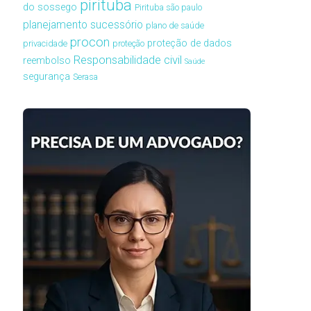
pirituba
do sossego
Pirituba são paulo
planejamento sucessório
plano de saúde
procon
proteção de dados
privacidade
proteção
Responsabilidade civil
reembolso
Saúde
segurança
Serasa