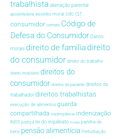
trabalhista
alienação parental
cdc
assédio moral
CLT
aposentadoria
Código de
consumidor
contrato
Defesa do Consumidor
Danos
direito de família
direito
morais
do consumidor
direito do trabalho
direitos do
direito imobiliário
consumidor
direitos do
direitos do paciente
direitos trabalhistas
trabalhador
guarda
execução de alimentos
compartilhada
indenização
inadimplência
lei do inquilinato
INSS
justiça
partilha de
multa
pensão alimentícia
bens
Perturbação