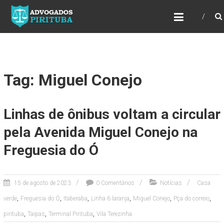
ADVOGADOS PIRITUBA
Precisando de advogado? Entre em contato!
Fazemos toda a assessoria que você
necessita em seu caso. Para saber mais
como podemos te ajudar, entre em contato e
informe-nos a sua necessidade.
Tag: Miguel Conejo
Linhas de ônibus voltam a circular
pela Avenida Miguel Conejo na
Freguesia do Ó
15 de agosto de 2023
0 Comentários
Notícias
Casa
,
,
,
,
,
,
verde
Freguesia do Ó
Itaberaba
Linha 6 laranja
Miguel Conejo
Pça do correio
,
,
,
pirituba
Taipas
Terminal Pirituba
Vila Terezinha