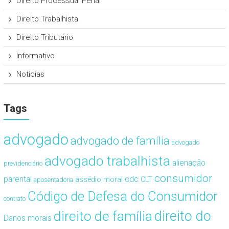
Direito Processual Penal
Direito Trabalhista
Direito Tributário
Informativo
Notícias
Tags
advogado
advogado de família
advogado
advogado trabalhista
alienação
previdenciário
consumidor
cdc
parental
assédio moral
CLT
aposentadoria
Código de Defesa do Consumidor
contrato
direito de família
direito do
Danos morais