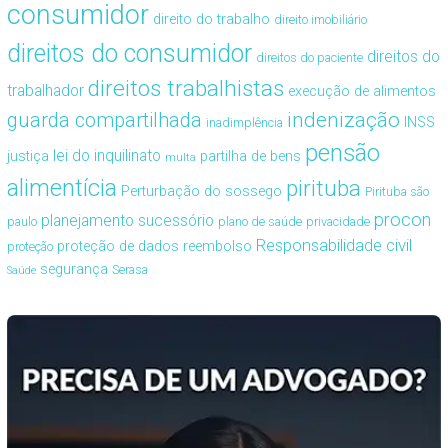
consumidor
direito do trabalho
direito imobiliário
direitos do consumidor
direitos do
direitos do paciente
direitos trabalhistas
trabalhador
execução de alimentos
guarda compartilhada
indenização
INSS
inadimplência
pensão
lei do inquilinato
justiça
partilha de bens
multa
alimentícia
pirituba
Perturbação do sossego
Pirituba são
procon
planejamento sucessório
paulo
plano de saúde
privacidade
Responsabilidade civil
proteção de dados
reembolso
proteção
segurança
Serasa
Saúde