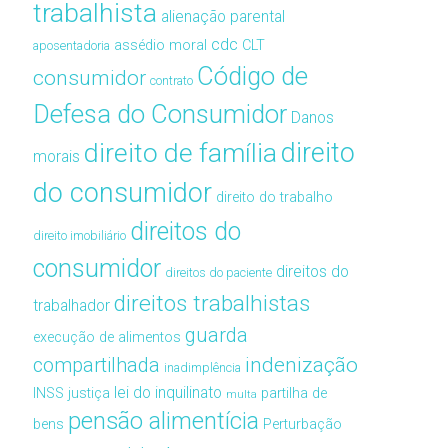
trabalhista
alienação parental
cdc
assédio moral
CLT
aposentadoria
Código de
consumidor
contrato
Defesa do Consumidor
Danos
direito de família
direito
morais
do consumidor
direito do trabalho
direitos do
direito imobiliário
consumidor
direitos do
direitos do paciente
direitos trabalhistas
trabalhador
guarda
execução de alimentos
compartilhada
indenização
inadimplência
lei do inquilinato
INSS
justiça
partilha de
multa
pensão alimentícia
bens
Perturbação