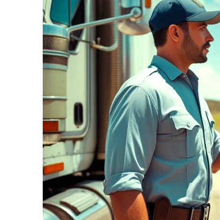
informe-nos
a sua
necessidade.