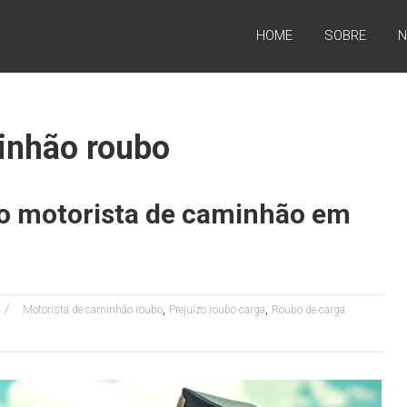
HOME
SOBRE
N
inhão roubo
do motorista de caminhão em
,
,
Motorista de caminhão roubo
Prejuízo roubo carga
Roubo de carga