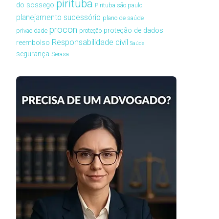
pirituba
do sossego
Pirituba são paulo
planejamento sucessório
plano de saúde
procon
proteção de dados
privacidade
proteção
Responsabilidade civil
reembolso
Saúde
segurança
Serasa